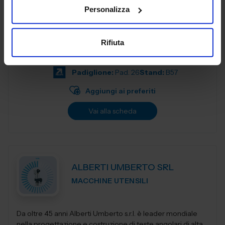
Personalizza
Dal 2005, AL. EA è un punto di riferimento nell'industria
manifatturiera industriale, offrendo servizi di terze parti
Rifiuta
progettati per soddisfare le esigenze delle aziende
moderne. Con una f...
Padiglione:
Pad. 26
Stand:
B57
Aggiungi ai preferiti
Vai alla scheda
ALBERTI UMBERTO SRL
MACCHINE UTENSILI
Da oltre 45 anni Alberti Umberto s.r.l. è leader mondiale
nella progettazione e costruzione di teste angolari di alta