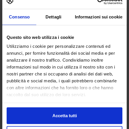
AIRTISAN SRL
Consenso
Dettagli
Informazioni sui cookie
FABBRICA DIGITALE
Questo sito web utilizza i cookie
Airtisan è una startup innovativa che sviluppa soluzioni
Utilizziamo i cookie per personalizzare contenuti ed
software basate su Intelligenza Artificiale per il settore
manifatturiero. Il nostro prodotto principale è RISQ, una
annunci, per fornire funzionalità dei social media e per
piattafor...
analizzare il nostro traffico. Condividiamo inoltre
Padiglione:
Pad. 21
Stand:
B68
informazioni sul modo in cui utilizza il nostro sito con i
nostri partner che si occupano di analisi dei dati web,
Aggiungi ai preferiti
pubblicità e social media, i quali potrebbero combinarle
Vai alla scheda
con altre informazioni che ha fornito loro o che hanno
raccolto dal suo utilizzo dei loro servizi.
Accetta tutti
AL.EA. SRL
SUBFORNITURA MECCANICA