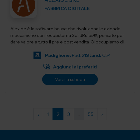
ALEXIDE SRL
FABBRICA DIGITALE
Alexide è la software house che rivoluziona le aziende
meccaniche con l'ecosistema SolidRules®, pensato per
dare valore a tutto il pre e post vendita. Ci occupiamo di
realizzare sol...
Padiglione:
Pad. 21
Stand:
C54
Aggiungi ai preferiti
Vai alla scheda
‹
1
2
3
...
55
›