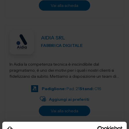
Vai alla scheda
AIDIA SRL
FABBRICA DIGITALE
In Aidia la competenza tecnica è inscindibile dal
pragmatismo; é uno dei motivi per i quali i nostri clienti si
fidelizzano da subito. Mettiamo a disposizione un team di
ingegneri specia...
Padiglione:
Pad. 21
Stand:
C16
Aggiungi ai preferiti
Vai alla scheda