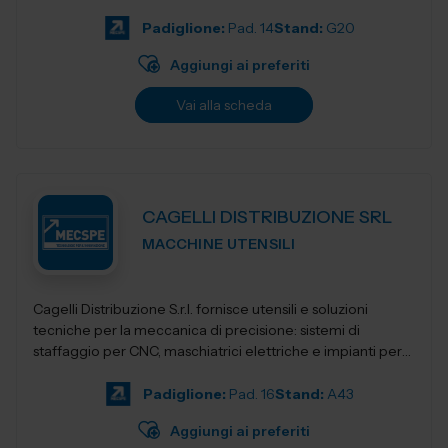
prodot...
Padiglione:
Pad. 14
Stand:
G20
Aggiungi ai preferiti
Vai alla scheda
CAGELLI DISTRIBUZIONE SRL
MACCHINE UTENSILI
Cagelli Distribuzione S.r.l. fornisce utensili e soluzioni
tecniche per la meccanica di precisione: sistemi di
staffaggio per CNC, maschiatrici elettriche e impianti per
aspirazione e filtrazione di n...
Padiglione:
Pad. 16
Stand:
A43
Aggiungi ai preferiti