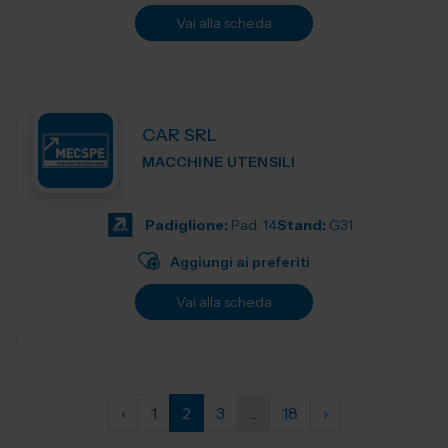
Vai alla scheda
CAR SRL
MACCHINE UTENSILI
Padiglione:
Pad. 14
Stand:
G31
Aggiungi ai preferiti
Vai alla scheda
‹
1
2
3
...
18
›