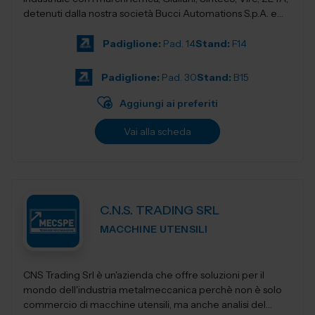
detenuti dalla nostra società Bucci Automations S.p.A. e
nel settore d...
Padiglione:
Pad. 14
Stand:
F14
Padiglione:
Pad. 30
Stand:
B15
Aggiungi ai preferiti
Vai alla scheda
C.N.S. TRADING SRL
MACCHINE UTENSILI
CNS Trading Srl è un'azienda che offre soluzioni per il
mondo dell'industria metalmeccanica perchè non è solo
commercio di macchine utensili, ma anche analisi del