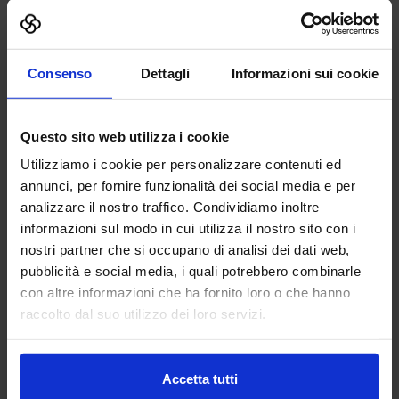
Vai alla scheda
Consenso
Dettagli
Informazioni sui cookie
BISON ITALIA SRL
Questo sito web utilizza i cookie
MACCHINE UTENSILI
Utilizziamo i cookie per personalizzare contenuti ed
annunci, per fornire funzionalità dei social media e per
Padiglione:
Pad. 16
Stand:
A08
analizzare il nostro traffico. Condividiamo inoltre
informazioni sul modo in cui utilizza il nostro sito con i
Aggiungi ai preferiti
nostri partner che si occupano di analisi dei dati web,
Vai alla scheda
pubblicità e social media, i quali potrebbero combinarle
con altre informazioni che ha fornito loro o che hanno
raccolto dal suo utilizzo dei loro servizi.
BRENTECH SRL
Accetta tutti
FABBRICA DIGITALE