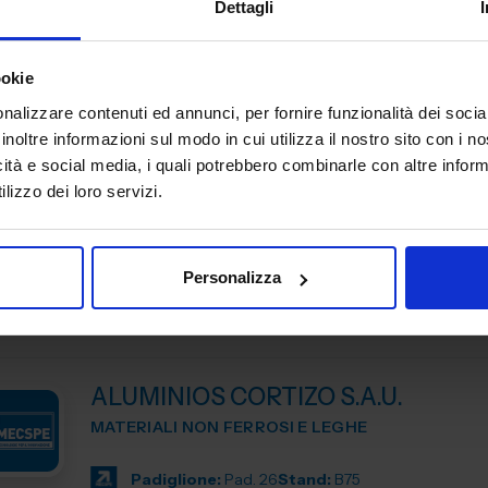
Dettagli
Padiglione:
Pad. 16
Stand:
E43
ookie
nalizzare contenuti ed annunci, per fornire funzionalità dei socia
ALSCO ITALIA SRL
inoltre informazioni sul modo in cui utilizza il nostro sito con i 
SUBFORNITURA MECCANICA
icità e social media, i quali potrebbero combinarle con altre inform
lizzo dei loro servizi.
ALSCO è un gruppo internazionale leader nei servizi di n
lavaggio e gestione di abbigliamento professionale, bia
dispositivi per l’igiene. In Italia, ALSCO Italia support...
Personalizza
Padiglione:
Pad. 26
Stand:
A93
ALUMINIOS CORTIZO S.A.U.
MATERIALI NON FERROSI E LEGHE
Padiglione:
Pad. 26
Stand:
B75