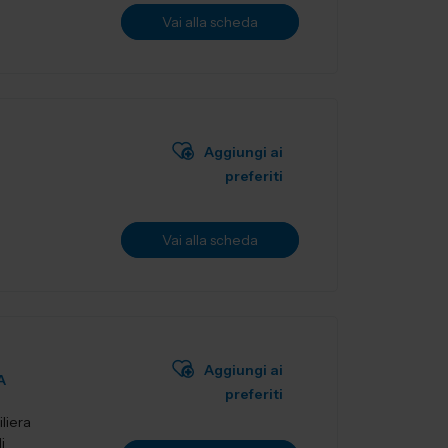
Vai alla scheda
Aggiungi ai
preferiti
Vai alla scheda
Aggiungi ai
A
preferiti
liera
i