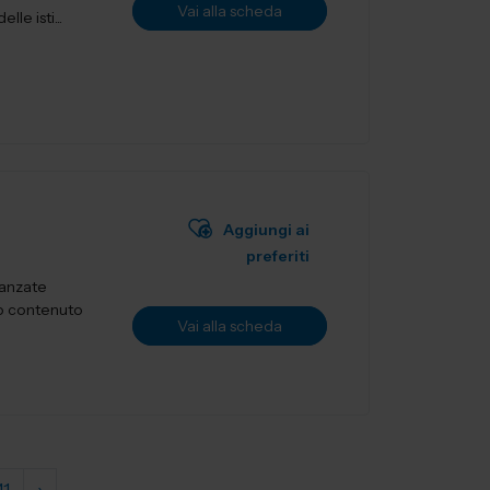
Vai alla scheda
le isti...
Aggiungi ai
preferiti
vanzate
to contenuto
Vai alla scheda
41
›