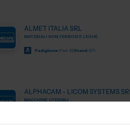
ALMET ITALIA SRL
MATERIALI NON FERROSI E LEGHE
Padiglione:
Pad. 26
Stand:
B71
ALPHACAM - LICOM SYSTEMS SR
MACCHINE UTENSILI
ALPHACAM è il CAD-CAM distribuito da Licom Systems . E' un
sistema CAD-CAM adatto per tutte le tipologie di macchi
siano essi centri di lavoro, pantografi, torni da3 fino a 5 a..