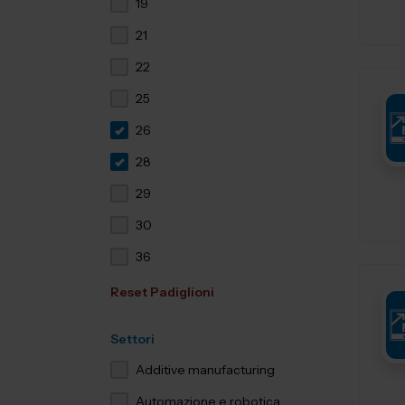
19
21
22
25
26
28
29
30
36
Reset Padiglioni
Settori
Additive manufacturing
Automazione e robotica