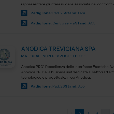
rappresentare gli interessi delle Associate nei confronti del
Padiglione:
Pad. 28
Stand:
C24
Padiglione:
Centro servizi
Stand:
A03
ANODICA TREVIGIANA SPA
MATERIALI NON FERROSI E LEGHE
Anodica PRO’: l’eccellenza delle Interfacce Estetiche A
Anodica PRO’ è la business unit dedicata ai settori ad al
tecnologico e progettuale, in cui Anodica...
Padiglione:
Pad. 26
Stand:
A55
‹
1
2
3
4
...