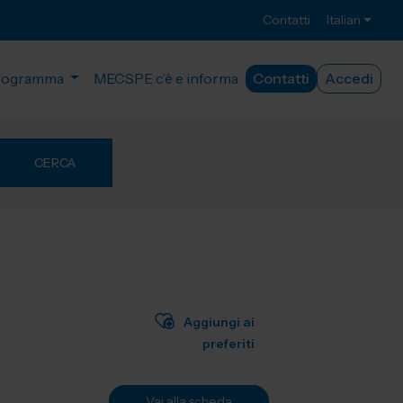
Contatti
Italian
rogramma
MECSPE c’è e informa
Contatti
Accedi
CERCA
Aggiungi ai
preferiti
Vai alla scheda