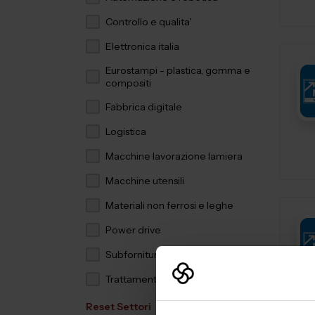
Controllo e qualita'
Elettronica italia
Eurostampi - plastica, gomma e
compositi
Fabbrica digitale
Logistica
Macchine lavorazione lamiera
Macchine utensili
Materiali non ferrosi e leghe
Power drive
Subfornitura meccanica
Trattamenti e finiture
Reset Settori