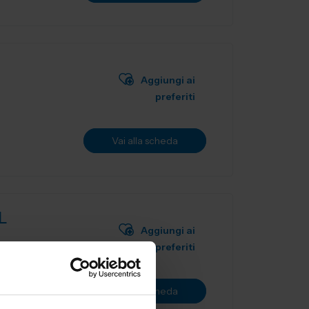
Aggiungi ai
preferiti
Vai alla scheda
L
Aggiungi ai
preferiti
ne utensili
Vai alla scheda
.