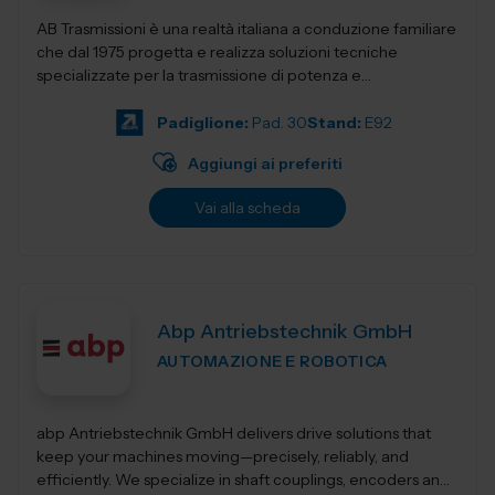
AB Trasmissioni è una realtà italiana a conduzione familiare
che dal 1975 progetta e realizza soluzioni tecniche
specializzate per la trasmissione di potenza e
l'automazione industr...
Padiglione:
Pad. 30
Stand:
E92
Aggiungi ai preferiti
Vai alla scheda
Abp Antriebstechnik GmbH
AUTOMAZIONE E ROBOTICA
abp Antriebstechnik GmbH delivers drive solutions that
keep your machines moving—precisely, reliably, and
efficiently. We specialize in shaft couplings, encoders and