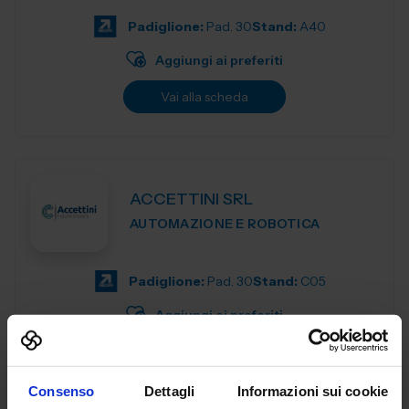
motion control components de...
Padiglione:
Pad. 30
Stand:
A40
Aggiungi ai preferiti
Vai alla scheda
ACCETTINI SRL
AUTOMAZIONE E ROBOTICA
Padiglione:
Pad. 30
Stand:
C05
Aggiungi ai preferiti
Vai alla scheda
Consenso
Dettagli
Informazioni sui cookie