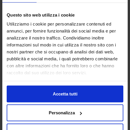
AIDAM ASSOCIAZIONE
Questo sito web utilizza i cookie
ITALIANA DI AUTOMAZIONE
MECCATRONICA
Utilizziamo i cookie per personalizzare contenuti ed
annunci, per fornire funzionalità dei social media e per
AUTOMAZIONE E ROBOTICA
analizzare il nostro traffico. Condividiamo inoltre
informazioni sul modo in cui utilizza il nostro sito con i
L’Associazione Italiana di Automazione Meccatronica
nostri partner che si occupano di analisi dei dati web,
(AIdAM) è stata fondata nell’aprile del 1999 per
rappresentare l’innovativo comparto industriale della
pubblicità e social media, i quali potrebbero combinarle
Meccatronica. La...
con altre informazioni che ha fornito loro o che hanno
Padiglione:
Pad. 30
Stand:
B18
raccolto dal suo utilizzo dei loro servizi.
Aggiungi ai preferiti
Vai alla scheda
Accetta tutti
Personalizza
AIGNEP SPA