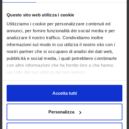
AIDAM ASSOCIAZIONE
Questo sito web utilizza i cookie
ITALIANA DI AUTOMAZIONE
MECCATRONICA
Utilizziamo i cookie per personalizzare contenuti ed
annunci, per fornire funzionalità dei social media e per
AUTOMAZIONE E ROBOTICA
analizzare il nostro traffico. Condividiamo inoltre
informazioni sul modo in cui utilizza il nostro sito con i
L’Associazione Italiana di Automazione Meccatronica
nostri partner che si occupano di analisi dei dati web,
(AIdAM) è stata fondata nell’aprile del 1999 per
rappresentare l’innovativo comparto industriale della
pubblicità e social media, i quali potrebbero combinarle
Meccatronica. La...
con altre informazioni che ha fornito loro o che hanno
Padiglione:
Pad. 30
Stand:
B18
raccolto dal suo utilizzo dei loro servizi.
Aggiungi ai preferiti
Vai alla scheda
Accetta tutti
Personalizza
AIGNEP SPA