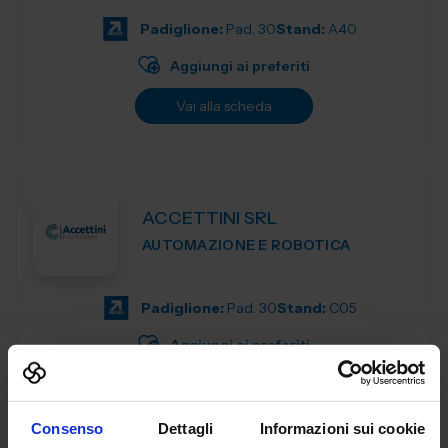
motion control components de...
Padiglione:
Pad. 30
Stand:
A40
Aggiungi ai preferiti
Vai alla scheda
ACCETTINI SRL
AUTOMAZIONE E ROBOTICA
Padiglione:
Pad. 30
Stand:
C05
Aggiungi ai preferiti
Vai alla scheda
Consenso
Dettagli
Informazioni sui cookie