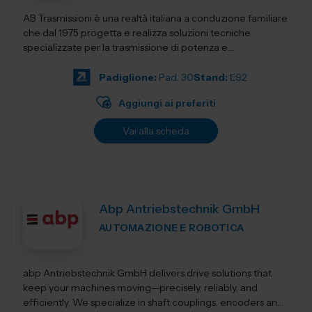
AB Trasmissioni è una realtà italiana a conduzione familiare
che dal 1975 progetta e realizza soluzioni tecniche
specializzate per la trasmissione di potenza e
l'automazione industr...
Padiglione:
Pad. 30
Stand:
E92
Aggiungi ai preferiti
Vai alla scheda
Abp Antriebstechnik GmbH
AUTOMAZIONE E ROBOTICA
abp Antriebstechnik GmbH delivers drive solutions that
keep your machines moving—precisely, reliably, and
efficiently. We specialize in shaft couplings, encoders and