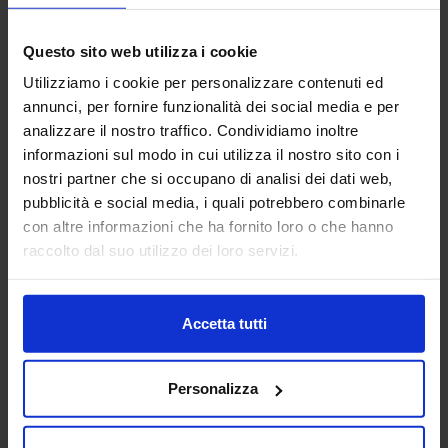
Aggiungi ai preferiti
Vai alla scheda
Questo sito web utilizza i cookie
Utilizziamo i cookie per personalizzare contenuti ed
annunci, per fornire funzionalità dei social media e per
analizzare il nostro traffico. Condividiamo inoltre
ALFA ROBOTICA SRL
informazioni sul modo in cui utilizza il nostro sito con i
nostri partner che si occupano di analisi dei dati web,
MACCHINE UTENSILI
pubblicità e social media, i quali potrebbero combinarle
con altre informazioni che ha fornito loro o che hanno
Padiglione:
Pad. 14
Stand:
F24
raccolto dal suo utilizzo dei loro servizi.
Aggiungi ai preferiti
Vai alla scheda
Accetta tutti
Personalizza
ALFATECH SRL