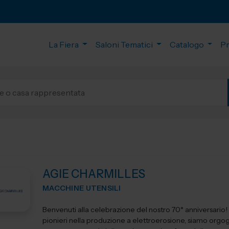
La Fiera
Saloni Tematici
Catalogo
P
AGIE CHARMILLES
MACCHINE UTENSILI
Benvenuti alla celebrazione del nostro 70° anniversario! I
pionieri nella produzione a elettroerosione, siamo orgogl