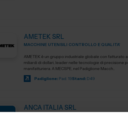
AMETEK SRL
MACCHINE UTENSILI CONTROLLO E QUALITA'
AMETEK è un gruppo industriale globale con fatturato an
miliardi di dollari, leader nelle tecnologie di precisione pe
manifatturiera. A MECSPE, nel Padiglione Macch...
Padiglione:
Pad. 19
Stand:
D49
ANCA ITALIA SRL
MACCHINE UTENSILI