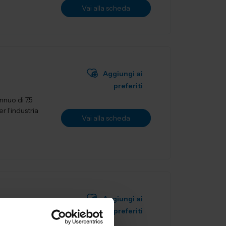
Vai alla scheda
Aggiungi ai
preferiti
nuo di 7.5
r l’industria
Vai alla scheda
Aggiungi ai
preferiti