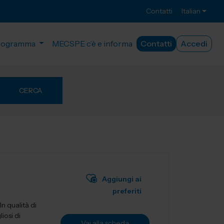
Contatti
Italian
rogramma
MECSPE c’è e informa
Contatti
Accedi
CERCA
Aggiungi ai
preferiti
n qualità di
iosi di
Vai alla scheda