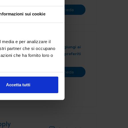
Vai alla scheda
Informazioni sui cookie
l media e per analizzare il
Aggiungi ai
nostri partner che si occupano
A
preferiti
azioni che ha fornito loro o
liera
i
Vai alla scheda
le isti...
Accetta tutti
pply