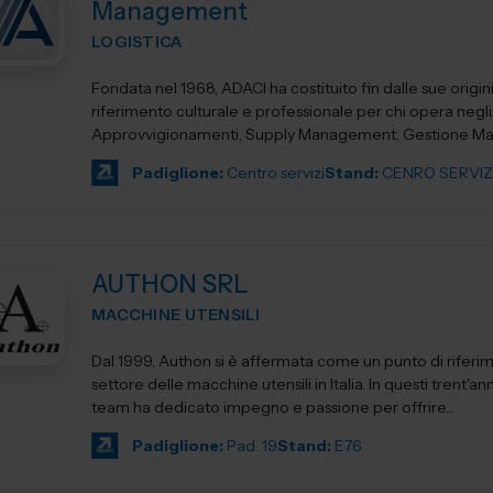
Management
LOGISTICA
Fondata nel 1968, ADACI ha costituito fin dalle sue origin
riferimento culturale e professionale per chi opera negli
Approvvigionamenti, Supply Management, Gestione Mate
Logistica e...
Padiglione:
Centro servizi
Stand:
CENRO SERVIZ
AUTHON SRL
MACCHINE UTENSILI
Dal 1999, Authon si è affermata come un punto di riferi
settore delle macchine utensili in Italia. In questi trent'anni
team ha dedicato impegno e passione per offrire...
Padiglione:
Pad. 19
Stand:
E76