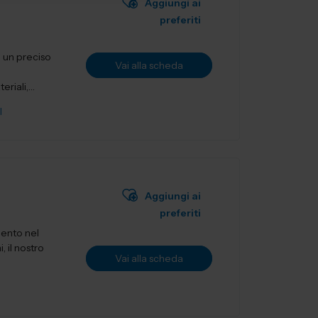
Aggiungi ai
preferiti
i un preciso
Vai alla scheda
riali,
I
Aggiungi ai
preferiti
mento nel
, il nostro
Vai alla scheda