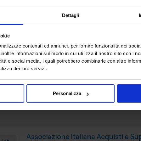
Padiglione:
Pad. 14
Stand:
E31
Dettagli
ookie
ANFIA
nalizzare contenuti ed annunci, per fornire funzionalità dei socia
inoltre informazioni sul modo in cui utilizza il nostro sito con i 
AUTOMAZIONE E ROBOTICA ELETTRONICA ITALI
icità e social media, i quali potrebbero combinarle con altre inform
Nata a Torino nel 1912, ANFIA - Associazione Nazionale Fi
lizzo dei loro servizi.
Industria Automobilistica, da oltre 110 anni ha l’obiettivo d
rappresentare gli interessi delle Associate nei confronti del
Padiglione:
Pad. 28
Stand:
C24
Personalizza
Padiglione:
Centro servizi
Stand:
A03
Associazione Italiana Acquisti e Su