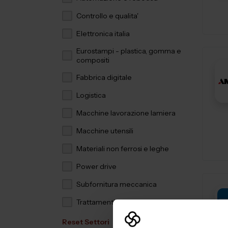
Controllo e qualita'
Elettronica italia
Eurostampi - plastica, gomma e
compositi
Fabbrica digitale
Logistica
Macchine lavorazione lamiera
Macchine utensili
Materiali non ferrosi e leghe
Power drive
Subfornitura meccanica
Trattamenti e finiture
Reset Settori