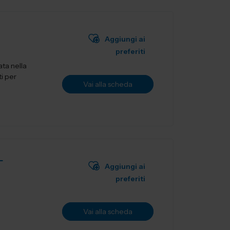
Aggiungi ai
preferiti
ata nella
ti per
Vai alla scheda
L
Aggiungi ai
preferiti
Vai alla scheda