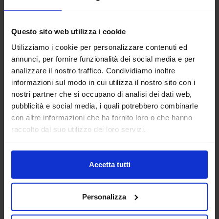
ALBERTI UMBERTO SRL
Questo sito web utilizza i cookie
MACCHINE UTENSILI
Utilizziamo i cookie per personalizzare contenuti ed
annunci, per fornire funzionalità dei social media e per
Da oltre 45 anni Alberti Umberto s.r.l. è leader mondiale
analizzare il nostro traffico. Condividiamo inoltre
nella progettazione e costruzione di teste angolari di alta
informazioni sul modo in cui utilizza il nostro sito con i
qualità
nostri partner che si occupano di analisi dei dati web,
pubblicità e social media, i quali potrebbero combinarle
Padiglione:
Pad. 16
Stand:
A06
con altre informazioni che ha fornito loro o che hanno
Aggiungi ai preferiti
raccolto dal suo utilizzo dei loro servizi.
Vai alla scheda
Accetta tutti
Personalizza
ALDO VALSECCHI SPA
LOGISTICA