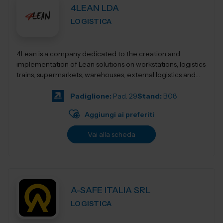
4LEAN LDA
LOGISTICA
4Lean is a company dedicated to the creation and
implementation of Lean solutions on workstations, logistics
trains, supermarkets, warehouses, external logistics and
Lean management. Its product ca...
Padiglione:
Pad. 29
Stand:
B08
Aggiungi ai preferiti
Vai alla scheda
A-SAFE ITALIA SRL
LOGISTICA