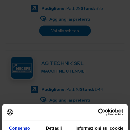
materiali, apparecchi per la preparazion...
Padiglione:
Pad. 29
Stand:
B35
Aggiungi ai preferiti
Vai alla scheda
AG TECHNIK SRL
MACCHINE UTENSILI
Padiglione:
Pad. 16
Stand:
D44
Aggiungi ai preferiti
Vai alla scheda
Consenso
Dettagli
Informazioni sui cookie