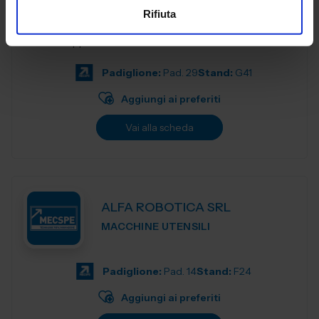
Rifiuta
Ruote e supporti - Wheels and castors
Padiglione:
Pad. 29
Stand:
G41
Aggiungi ai preferiti
Vai alla scheda
ALFA ROBOTICA SRL
MACCHINE UTENSILI
Padiglione:
Pad. 14
Stand:
F24
Aggiungi ai preferiti