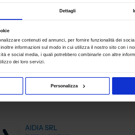
Padiglione:
Pad. 16
Stand:
D44
Dettagli
ookie
nalizzare contenuti ed annunci, per fornire funzionalità dei socia
inoltre informazioni sul modo in cui utilizza il nostro sito con i 
AGOMIR SPA
icità e social media, i quali potrebbero combinarle con altre inform
FABBRICA DIGITALE
lizzo dei loro servizi.
Affianchiamo la crescita delle imprese con soluzioni digital
integrate. Tecnologia e Persone insieme per generare e
Personalizza
valorizzare i dati e semplificare la complessità, con...
Padiglione:
Pad. 21
Stand:
A38
AIDIA SRL