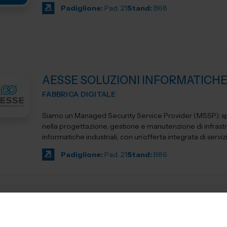
Padiglione:
Pad. 21
Stand:
B68
AESSE SOLUZIONI INFORMATICH
FABBRICA DIGITALE
Siamo un Managed Security Service Provider (MSSP), sp
nella progettazione, gestione e manutenzione di infrast
informatiche industriali, con un’offerta integrata di servizi 
Padiglione:
Pad. 21
Stand:
B86
AG TECHNIK SRL
MACCHINE UTENSILI