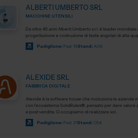
ALBERTI UMBERTO SRL
MACCHINE UTENSILI
Da oltre 45 anni Alberti Umberto s.r.l. è leader mondiale 
progettazione e costruzione di teste angolari di alta qua
Padiglione:
Pad. 16
Stand:
A06
ALEXIDE SRL
FABBRICA DIGITALE
Alexide è la software house che rivoluziona le aziende
con l'ecosistema SolidRules®, pensato per dare valore a 
e post vendita. Ci occupiamo di realizzare sol...
Padiglione:
Pad. 21
Stand:
C54