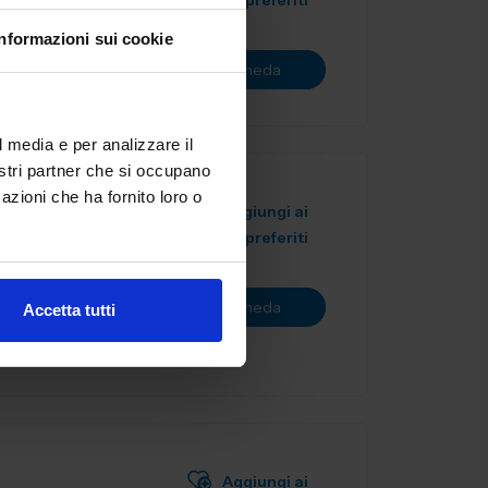
preferiti
Informazioni sui cookie
Vai alla scheda
l media e per analizzare il
nostri partner che si occupano
azioni che ha fornito loro o
Aggiungi ai
preferiti
i flessibili e
fficienza,
Vai alla scheda
Accetta tutti
Aggiungi ai