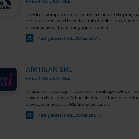
FABBRICA DIGITALE
In Aidia la competenza tecnica è inscindibile dal pragm
dei motivi per i quali i nostri clienti si fidelizzano da subi
disposizione un team di ingegneri specia...
Padiglione:
Pad. 21
Stand:
C16
AIRTISAN SRL
FABBRICA DIGITALE
Airtisan è una startup innovativa che sviluppa soluzioni s
basate su Intelligenza Artificiale per il settore manifatturiero. Il 
prodotto principale è RISQ, una piattafor...
Padiglione:
Pad. 21
Stand:
B68