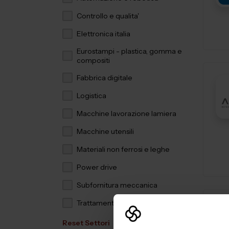
Controllo e qualita'
Elettronica italia
Eurostampi - plastica, gomma e
compositi
Fabbrica digitale
Logistica
Macchine lavorazione lamiera
Macchine utensili
Materiali non ferrosi e leghe
Power drive
Subfornitura meccanica
Trattamenti e finiture
Reset Settori