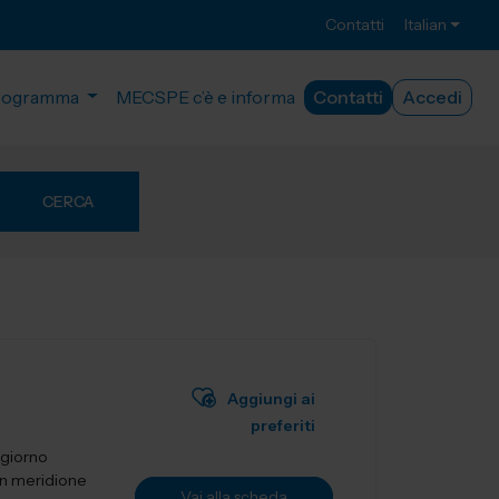
Contatti
Italian
rogramma
MECSPE c’è e informa
Contatti
Accedi
CERCA
Aggiungi ai
preferiti
 giorno
un meridione
Vai alla scheda