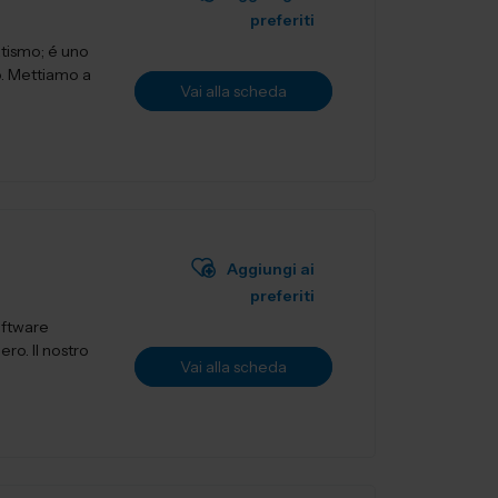
preferiti
atismo; é uno
to. Mettiamo a
Vai alla scheda
Aggiungi ai
preferiti
oftware
nostro
Vai alla scheda