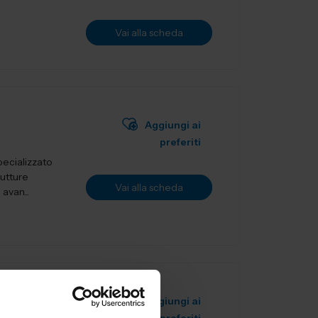
Vai alla scheda
E
Aggiungi ai
preferiti
ecializzato
rutture
Vai alla scheda
avan...
Aggiungi ai