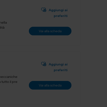
Aggiungi ai
preferiti
nella
lità
Vai alla scheda
Aggiungi ai
preferiti
 meccaniche
tutto il pre
Vai alla scheda