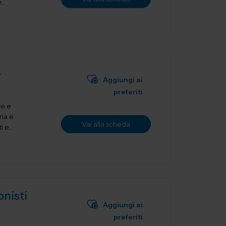
..
L
Aggiungi ai
preferiti
re e
ria e
Vai alla scheda
 e...
onisti
Aggiungi ai
preferiti