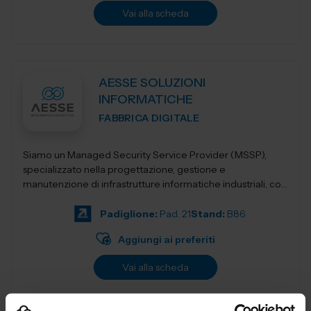
Vai alla scheda
AESSE SOLUZIONI
INFORMATICHE
FABBRICA DIGITALE
Siamo un Managed Security Service Provider (MSSP),
specializzato nella progettazione, gestione e
manutenzione di infrastrutture informatiche industriali, con
un’offerta integrata di servizi avan...
Padiglione:
Pad. 21
Stand:
B86
Aggiungi ai preferiti
Vai alla scheda