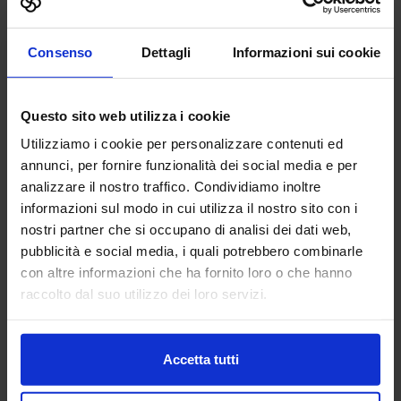
AG TECHNIK SRL
Consenso
Dettagli
Informazioni sui cookie
MACCHINE UTENSILI
Questo sito web utilizza i cookie
Padiglione:
Pad. 16
Stand:
D44
Utilizziamo i cookie per personalizzare contenuti ed
Aggiungi ai preferiti
annunci, per fornire funzionalità dei social media e per
analizzare il nostro traffico. Condividiamo inoltre
Vai alla scheda
informazioni sul modo in cui utilizza il nostro sito con i
nostri partner che si occupano di analisi dei dati web,
pubblicità e social media, i quali potrebbero combinarle
con altre informazioni che ha fornito loro o che hanno
AGOMIR SPA
raccolto dal suo utilizzo dei loro servizi.
FABBRICA DIGITALE
Accetta tutti
Affianchiamo la crescita delle imprese con soluzioni
digitali flessibili e integrate. Tecnologia e Persone insieme