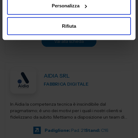
per generare efficienza, valorizzare i dati e semplificare la
Personalizza
complessità, con...
Padiglione:
Pad. 21
Stand:
A38
Rifiuta
Aggiungi ai preferiti
Vai alla scheda
AIDIA SRL
FABBRICA DIGITALE
In Aidia la competenza tecnica è inscindibile dal
pragmatismo; é uno dei motivi per i quali i nostri clienti si
fidelizzano da subito. Mettiamo a disposizione un team di
ingegneri specia...
Padiglione:
Pad. 21
Stand:
C16