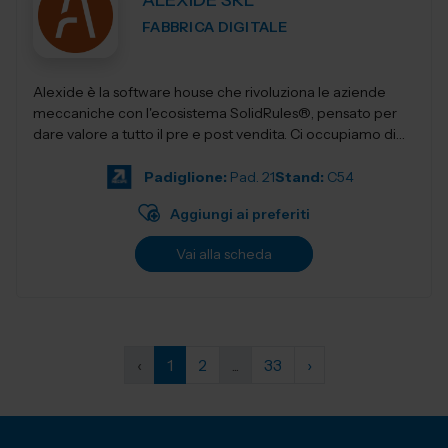
ALEXIDE SRL
FABBRICA DIGITALE
Alexide è la software house che rivoluziona le aziende
meccaniche con l'ecosistema SolidRules®, pensato per
dare valore a tutto il pre e post vendita. Ci occupiamo di
realizzare sol...
Padiglione:
Pad. 21
Stand:
C54
Aggiungi ai preferiti
Vai alla scheda
‹
1
2
...
33
›