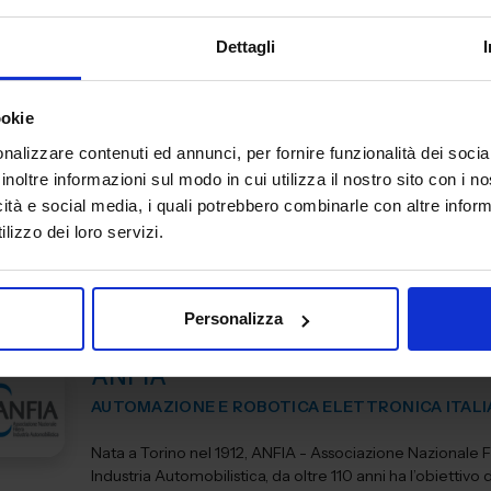
Padiglione:
Pad. 16
Stand:
E43
Dettagli
ookie
ANCA ITALIA SRL
nalizzare contenuti ed annunci, per fornire funzionalità dei socia
MACCHINE UTENSILI
inoltre informazioni sul modo in cui utilizza il nostro sito con i 
icità e social media, i quali potrebbero combinarle con altre inform
Padiglione:
Pad. 14
Stand:
E31
lizzo dei loro servizi.
Personalizza
ANFIA
AUTOMAZIONE E ROBOTICA ELETTRONICA ITALI
Nata a Torino nel 1912, ANFIA - Associazione Nazionale Fi
Industria Automobilistica, da oltre 110 anni ha l’obiettivo d