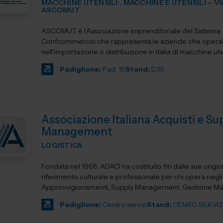
MACCHINE UTENSILI , MACCHINE E UTENSILI – V
ASCOMUT
ASCOMUT è l’Associazione imprenditoriale del Sistema
Confcommercio che rappresenta le aziende che oper
nell'importazione o distribuzione in Italia di macchine uten
utensileri...
Padiglione:
Pad. 16
Stand:
D35
Associazione Italiana Acquisti e Su
Management
LOGISTICA
Fondata nel 1968, ADACI ha costituito fin dalle sue origin
riferimento culturale e professionale per chi opera negli
Approvvigionamenti, Supply Management, Gestione Mate
Logistica e...
Padiglione:
Centro servizi
Stand:
CENRO SERVIZ