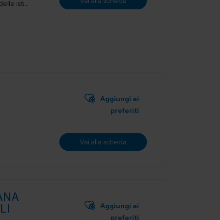
Vai alla scheda
le isti...
Aggiungi ai
preferiti
Vai alla scheda
ANA
Aggiungi ai
LI
preferiti