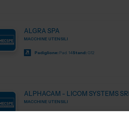
ALGRA SPA
MACCHINE UTENSILI
Padiglione:
Pad. 14
Stand:
G12
ALPHACAM - LICOM SYSTEMS SR
MACCHINE UTENSILI
ALPHACAM è il CAD-CAM distribuito da Licom Systems . E' un
sistema CAD-CAM adatto per tutte le tipologie di macchi
siano essi centri di lavoro, pantografi, torni da3 fino a 5 a..