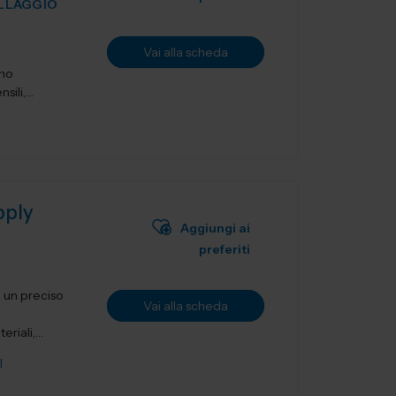
ILLAGGIO
Vai alla scheda
ano
sili,
pply
Aggiungi ai
preferiti
i un preciso
Vai alla scheda
riali,
I