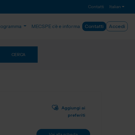
Contatti
Italian
rogramma
MECSPE c’è e informa
Contatti
Accedi
CERCA
Aggiungi ai
preferiti
Vai alla scheda