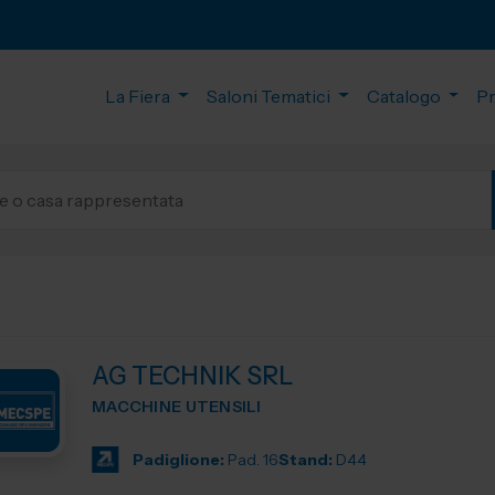
La Fiera
Saloni Tematici
Catalogo
P
AG TECHNIK SRL
MACCHINE UTENSILI
Padiglione:
Pad. 16
Stand:
D44