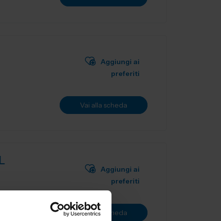
Aggiungi ai
preferiti
Vai alla scheda
L
Aggiungi ai
preferiti
ne utensili
Vai alla scheda
.