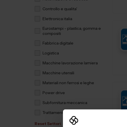
Controllo e qualita'
Elettronica italia
Eurostampi - plastica, gomma e
compositi
Fabbrica digitale
Logistica
Macchine lavorazione lamiera
Macchine utensili
Materiali non ferrosi e leghe
Power drive
Subfornitura meccanica
Trattamenti e finiture
Reset Settori