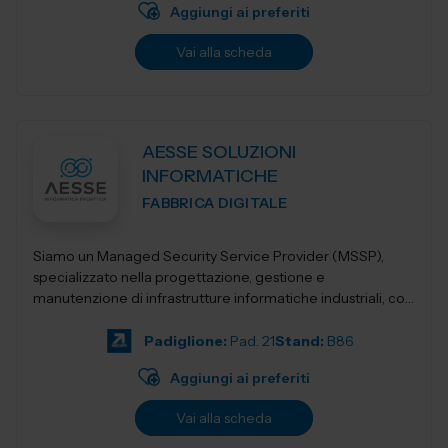
Aggiungi ai preferiti
Vai alla scheda
AESSE SOLUZIONI
INFORMATICHE
FABBRICA DIGITALE
Siamo un Managed Security Service Provider (MSSP),
specializzato nella progettazione, gestione e
manutenzione di infrastrutture informatiche industriali, con
un’offerta integrata di servizi avan...
Padiglione:
Pad. 21
Stand:
B86
Aggiungi ai preferiti
Vai alla scheda