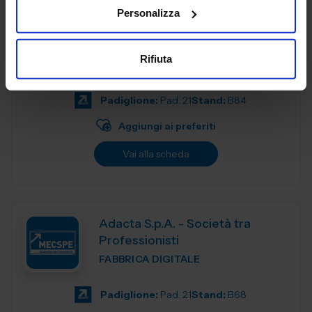
FABBRICA DIGITALE
Personalizza
Da oltre 20 anni Achelon aiuta i propri clienti a visualizzare
e interagire con le informazioni di progettazione,
Rifiuta
ingegneria e produzione. Fin dall’inizio, la partnership con i
nostri clienti e...
Padiglione:
Pad. 21
Stand:
B84
Aggiungi ai preferiti
Vai alla scheda
Adacta S.p.A. - Società tra
Professionisti
FABBRICA DIGITALE
Padiglione:
Pad. 21
Stand:
B68