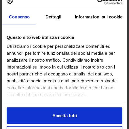
3DZ S.P.A.
Consenso
Dettagli
Informazioni sui cookie
ADDITIVE MANUFACTURING
Questo sito web utilizza i cookie
3DZ spa è specializzata nell’introduzione della stampa 3D
Utilizziamo i cookie per personalizzare contenuti ed
nelle imprese e nella vendita dei più prestigiosi brand
mondiali di stampanti con tecnologia a filamento, polvere,
annunci, per fornire funzionalità dei social media e per
resina,...
analizzare il nostro traffico. Condividiamo inoltre
Padiglione:
Pad. 36
Stand:
D64
informazioni sul modo in cui utilizza il nostro sito con i
nostri partner che si occupano di analisi dei dati web,
Aggiungi ai preferiti
pubblicità e social media, i quali potrebbero combinarle
Vai alla scheda
con altre informazioni che ha fornito loro o che hanno
raccolto dal suo utilizzo dei loro servizi.
ACHELON SOFTWARE HOUSE
Accetta tutti
SRL