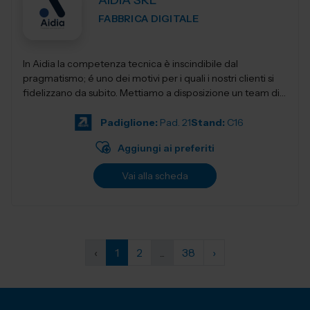
AIDIA SRL
FABBRICA DIGITALE
In Aidia la competenza tecnica è inscindibile dal
pragmatismo; é uno dei motivi per i quali i nostri clienti si
fidelizzano da subito. Mettiamo a disposizione un team di
ingegneri specia...
Padiglione:
Pad. 21
Stand:
C16
Aggiungi ai preferiti
Vai alla scheda
‹
1
2
...
38
›