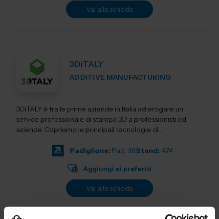
Vai alla scheda
3DiTALY
ADDITIVE MANUFACTURING
3DiTALY è tra le prime aziende in Italia ad erogare un
service professionale di stampa 3D a professionisti ed
aziende. Copriamo le principali tecnologie di
fabbricazione additiva, la stampa 3D...
Padiglione:
Pad. 36
Stand:
A74
Aggiungi ai preferiti
Vai alla scheda