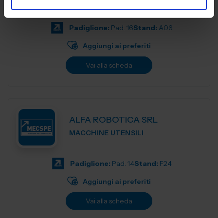
qualità
Padiglione:
Pad. 16
Stand:
A06
Aggiungi ai preferiti
Vai alla scheda
ALFA ROBOTICA SRL
MACCHINE UTENSILI
Padiglione:
Pad. 14
Stand:
F24
Aggiungi ai preferiti
Vai alla scheda