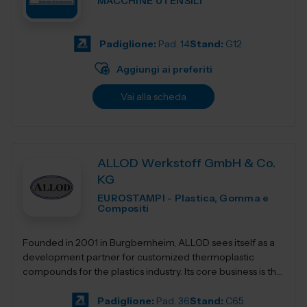
MACCHINE UTENSILI
Padiglione:
Pad. 14
Stand:
G12
Aggiungi ai preferiti
Vai alla scheda
ALLOD Werkstoff GmbH & Co.
KG
EUROSTAMPI - Plastica, Gomma e
Compositi
Founded in 2001 in Burgbernheim, ALLOD sees itself as a
development partner for customized thermoplastic
compounds for the plastics industry. Its core business is the
development, production, and dist...
Padiglione:
Pad. 36
Stand:
C65