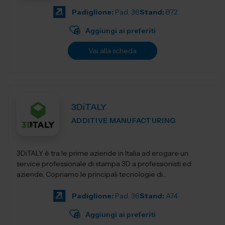
Padiglione:
Pad. 36
Stand:
B72
Aggiungi ai preferiti
Vai alla scheda
3DiTALY
ADDITIVE MANUFACTURING
3DiTALY è tra le prime aziende in Italia ad erogare un
service professionale di stampa 3D a professionisti ed
aziende. Copriamo le principali tecnologie di
fabbricazione additiva, la stampa 3D...
Padiglione:
Pad. 36
Stand:
A74
Aggiungi ai preferiti