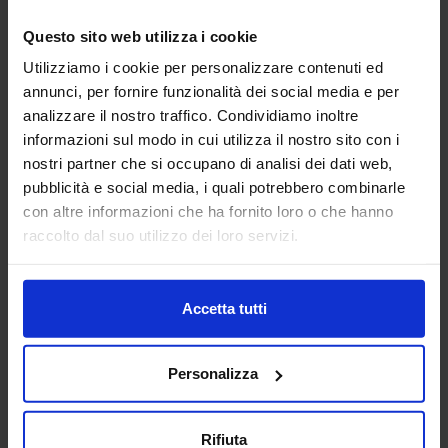
Questo sito web utilizza i cookie
AG TECHNIK SRL
Utilizziamo i cookie per personalizzare contenuti ed
MACCHINE UTENSILI
annunci, per fornire funzionalità dei social media e per
analizzare il nostro traffico. Condividiamo inoltre
Padiglione:
Pad. 16
Stand:
D44
informazioni sul modo in cui utilizza il nostro sito con i
nostri partner che si occupano di analisi dei dati web,
Aggiungi ai preferiti
pubblicità e social media, i quali potrebbero combinarle
con altre informazioni che ha fornito loro o che hanno
Vai alla scheda
raccolto dal suo utilizzo dei loro servizi.
Accetta tutti
ALBERTI UMBERTO SRL
MACCHINE UTENSILI
Personalizza
Da oltre 45 anni Alberti Umberto s.r.l. è leader mondiale
Rifiuta
nella progettazione e costruzione di teste angolari di alta