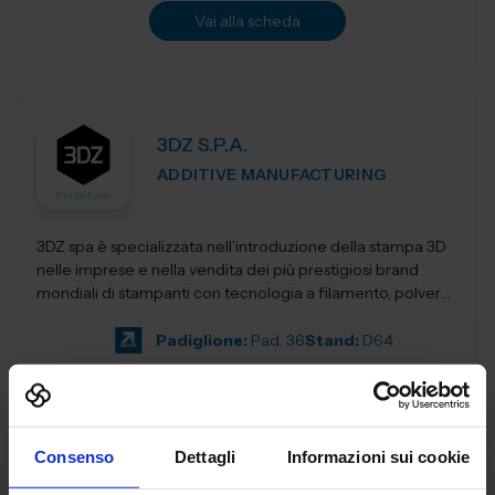
Vai alla scheda
3DZ S.P.A.
ADDITIVE MANUFACTURING
3DZ spa è specializzata nell’introduzione della stampa 3D
nelle imprese e nella vendita dei più prestigiosi brand
mondiali di stampanti con tecnologia a filamento, polvere,
resina,...
Padiglione:
Pad. 36
Stand:
D64
Aggiungi ai preferiti
Vai alla scheda
Consenso
Dettagli
Informazioni sui cookie