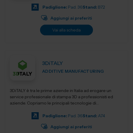
Padiglione:
Pad. 36
Stand:
B72
Aggiungi ai preferiti
Vai alla scheda
3DiTALY
ADDITIVE MANUFACTURING
3DiTALY è tra le prime aziende in Italia ad erogare un
service professionale di stampa 3D a professionisti ed
aziende. Copriamo le principali tecnologie di
fabbricazione additiva, la stampa 3D...
Padiglione:
Pad. 36
Stand:
A74
Aggiungi ai preferiti