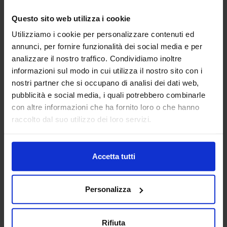
Questo sito web utilizza i cookie
AG TECHNIK SRL
Utilizziamo i cookie per personalizzare contenuti ed
MACCHINE UTENSILI
annunci, per fornire funzionalità dei social media e per
analizzare il nostro traffico. Condividiamo inoltre
Padiglione:
Pad. 16
Stand:
D44
informazioni sul modo in cui utilizza il nostro sito con i
nostri partner che si occupano di analisi dei dati web,
Aggiungi ai preferiti
pubblicità e social media, i quali potrebbero combinarle
con altre informazioni che ha fornito loro o che hanno
Vai alla scheda
raccolto dal suo utilizzo dei loro servizi.
Accetta tutti
ALBERTI UMBERTO SRL
MACCHINE UTENSILI
Personalizza
Da oltre 45 anni Alberti Umberto s.r.l. è leader mondiale
Rifiuta
nella progettazione e costruzione di teste angolari di alta