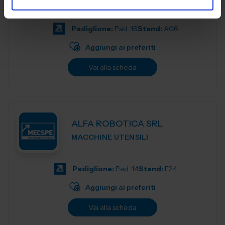
qualità
Padiglione:
Pad. 16
Stand:
A06
Aggiungi ai preferiti
Vai alla scheda
ALFA ROBOTICA SRL
MACCHINE UTENSILI
Padiglione:
Pad. 14
Stand:
F24
Aggiungi ai preferiti
Vai alla scheda