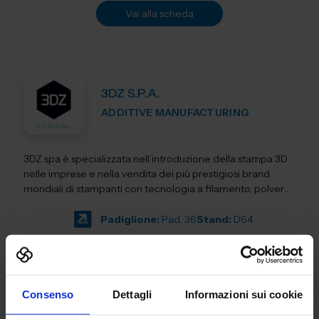
Vai alla scheda
3DZ S.P.A.
ADDITIVE MANUFACTURING
3DZ spa è specializzata nell’introduzione della stampa 3D
nelle imprese e nella vendita dei più prestigiosi brand
mondiali di stampanti con tecnologia a filamento, polvere,
resina,...
Padiglione:
Pad. 36
Stand:
D64
Aggiungi ai preferiti
Vai alla scheda
Consenso
Dettagli
Informazioni sui cookie