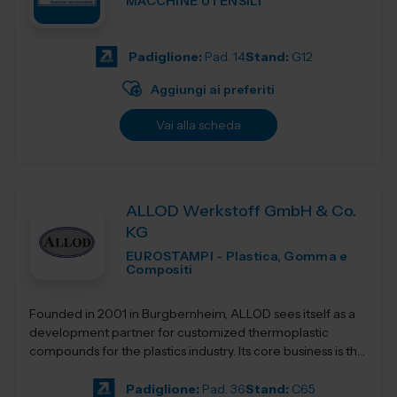
MACCHINE UTENSILI
Padiglione:
Pad. 14
Stand:
G12
Aggiungi ai preferiti
Vai alla scheda
ALLOD Werkstoff GmbH & Co.
KG
EUROSTAMPI - Plastica, Gomma e
Compositi
Founded in 2001 in Burgbernheim, ALLOD sees itself as a
development partner for customized thermoplastic
compounds for the plastics industry. Its core business is the
development, production, and dist...
Padiglione:
Pad. 36
Stand:
C65