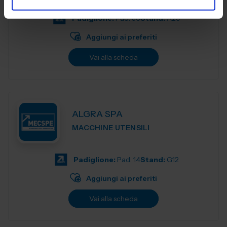
Padiglione:
Pad. 36
Stand:
A29
Aggiungi ai preferiti
Vai alla scheda
ALGRA SPA
MACCHINE UTENSILI
Padiglione:
Pad. 14
Stand:
G12
Aggiungi ai preferiti
Vai alla scheda