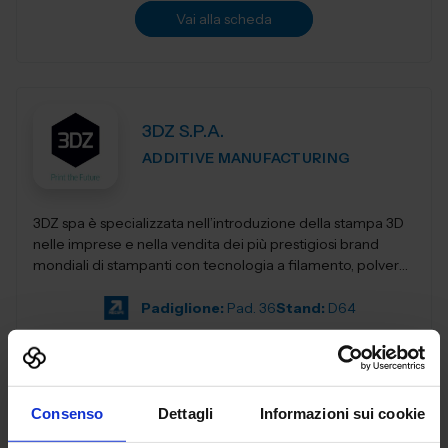
Vai alla scheda
3DZ S.P.A.
ADDITIVE MANUFACTURING
3DZ spa è specializzata nell’introduzione della stampa 3D
nelle imprese e nella vendita dei più prestigiosi brand
mondiali di stampanti con tecnologia a filamento, polvere,
resina,...
Padiglione:
Pad. 36
Stand:
D64
Aggiungi ai preferiti
Vai alla scheda
Consenso
Dettagli
Informazioni sui cookie