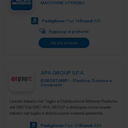
MACCHINE UTENSILI
Padiglione:
Pad. 14
Stand:
E31
Aggiungi ai preferiti
Vai alla scheda
APA GROUP S.P.A.
EUROSTAMPI - Plastica, Gomma e
Compositi
Leader Italiano nel Taglio e Distribuzione Materie Plastiche
dal 1987 Dal 1987, APA GROUP si distingue come leader
italiano nel taglio e distribuzione materie plastiche,
offrendo soluzioni all&rsqu...
Padiglione:
Pad. 36
Stand:
B24