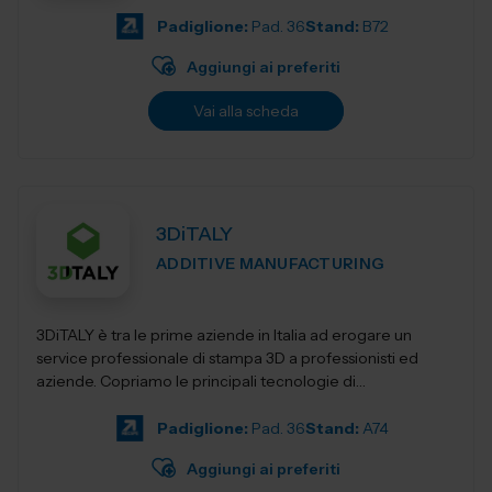
Padiglione:
Pad. 36
Stand:
B72
Aggiungi ai preferiti
Vai alla scheda
3DiTALY
ADDITIVE MANUFACTURING
3DiTALY è tra le prime aziende in Italia ad erogare un
service professionale di stampa 3D a professionisti ed
aziende. Copriamo le principali tecnologie di
fabbricazione additiva, la stampa 3D...
Padiglione:
Pad. 36
Stand:
A74
Aggiungi ai preferiti