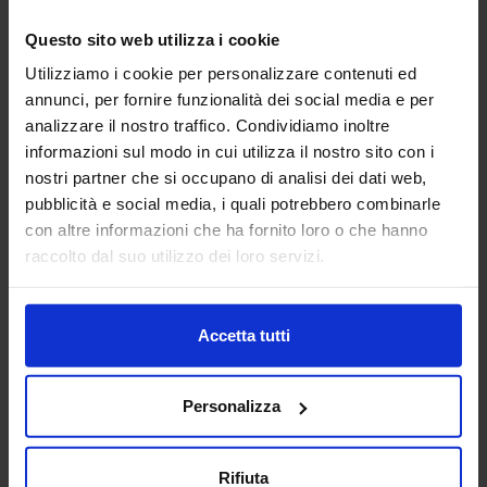
Questo sito web utilizza i cookie
ALFA ROBOTICA SRL
Utilizziamo i cookie per personalizzare contenuti ed
MACCHINE UTENSILI
annunci, per fornire funzionalità dei social media e per
analizzare il nostro traffico. Condividiamo inoltre
Padiglione:
Pad. 14
Stand:
F24
informazioni sul modo in cui utilizza il nostro sito con i
nostri partner che si occupano di analisi dei dati web,
Aggiungi ai preferiti
pubblicità e social media, i quali potrebbero combinarle
con altre informazioni che ha fornito loro o che hanno
Vai alla scheda
raccolto dal suo utilizzo dei loro servizi.
Accetta tutti
ALFAGIPLAST
EUROSTAMPI - Plastica, Gomma e
Compositi
Personalizza
Progettazione e Costruzione Stampi e Stampaggio
Rifiuta
Certificati IATF16949 - Iso9001