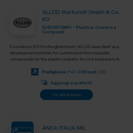
ALLOD Werkstoff GmbH & Co.
KG
EUROSTAMPI - Plastica, Gomma e
Compositi
Founded in 2001 in Burgbernheim, ALLOD sees itself as a
development partner for customized thermoplastic
compounds for the plastics industry. Its core business is the
development, production, and dist...
Padiglione:
Pad. 36
Stand:
C65
Aggiungi ai preferiti
Vai alla scheda
ANCA ITALIA SRL