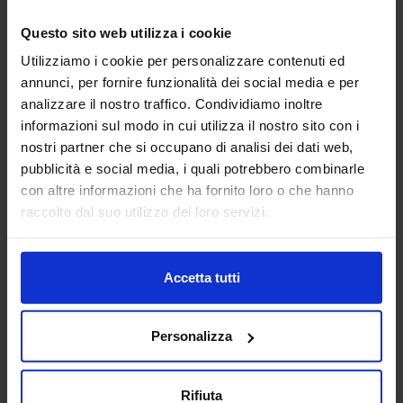
Questo sito web utilizza i cookie
ALFA ROBOTICA SRL
Utilizziamo i cookie per personalizzare contenuti ed
MACCHINE UTENSILI
annunci, per fornire funzionalità dei social media e per
analizzare il nostro traffico. Condividiamo inoltre
Padiglione:
Pad. 14
Stand:
F24
informazioni sul modo in cui utilizza il nostro sito con i
nostri partner che si occupano di analisi dei dati web,
Aggiungi ai preferiti
pubblicità e social media, i quali potrebbero combinarle
con altre informazioni che ha fornito loro o che hanno
Vai alla scheda
raccolto dal suo utilizzo dei loro servizi.
Accetta tutti
ALFAGIPLAST
EUROSTAMPI - Plastica, Gomma e
Compositi
Personalizza
Progettazione e Costruzione Stampi e Stampaggio
Rifiuta
Certificati IATF16949 - Iso9001