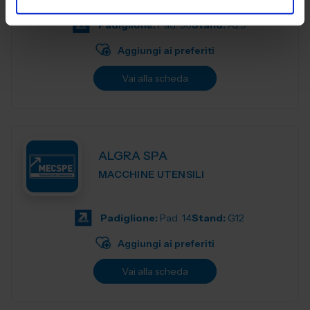
Padiglione:
Pad. 36
Stand:
A29
Aggiungi ai preferiti
Vai alla scheda
ALGRA SPA
MACCHINE UTENSILI
Padiglione:
Pad. 14
Stand:
G12
Aggiungi ai preferiti
Vai alla scheda