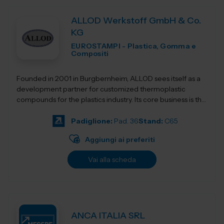
ALLOD Werkstoff GmbH & Co.
KG
EUROSTAMPI - Plastica, Gomma e
Compositi
Founded in 2001 in Burgbernheim, ALLOD sees itself as a
development partner for customized thermoplastic
compounds for the plastics industry. Its core business is the
development, production, and dist...
Padiglione:
Pad. 36
Stand:
C65
Aggiungi ai preferiti
Vai alla scheda
ANCA ITALIA SRL