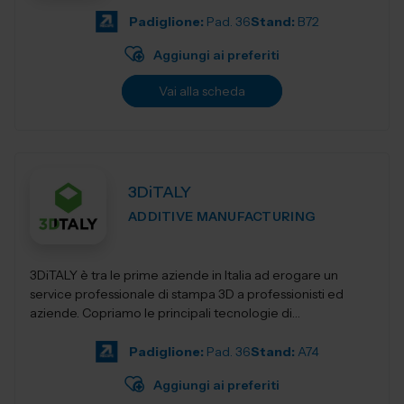
Padiglione:
Pad. 36
Stand:
B72
Aggiungi ai preferiti
Vai alla scheda
3DiTALY
ADDITIVE MANUFACTURING
3DiTALY è tra le prime aziende in Italia ad erogare un
service professionale di stampa 3D a professionisti ed
aziende. Copriamo le principali tecnologie di
fabbricazione additiva, la stampa 3D...
Padiglione:
Pad. 36
Stand:
A74
Aggiungi ai preferiti