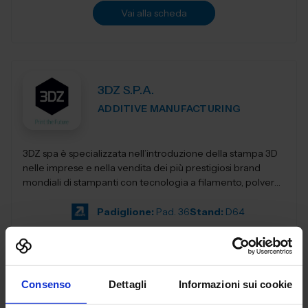
Vai alla scheda
3DZ S.P.A.
ADDITIVE MANUFACTURING
3DZ spa è specializzata nell’introduzione della stampa 3D
nelle imprese e nella vendita dei più prestigiosi brand
mondiali di stampanti con tecnologia a filamento, polvere,
resina,...
Padiglione:
Pad. 36
Stand:
D64
Aggiungi ai preferiti
Vai alla scheda
Consenso
Dettagli
Informazioni sui cookie