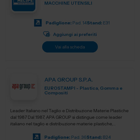
MACCHINE UTENSILI
Padiglione:
Pad. 14
Stand:
E31
Aggiungi ai preferiti
Vai alla scheda
APA GROUP S.P.A.
EUROSTAMPI - Plastica, Gomma e
Compositi
Leader Italiano nel Taglio e Distribuzione Materie Plastiche
dal 1987 Dal 1987, APA GROUP si distingue come leader
italiano nel taglio e distribuzione materie plastiche,
offrendo soluzioni all&rsqu...
Padiglione:
Pad. 36
Stand:
B24