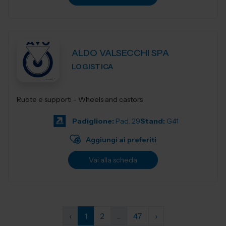
ALDO VALSECCHI SPA
LOGISTICA
Ruote e supporti - Wheels and castors
Padiglione:
Pad. 29
Stand:
G41
Aggiungi ai preferiti
Vai alla scheda
‹
1
2
...
47
›