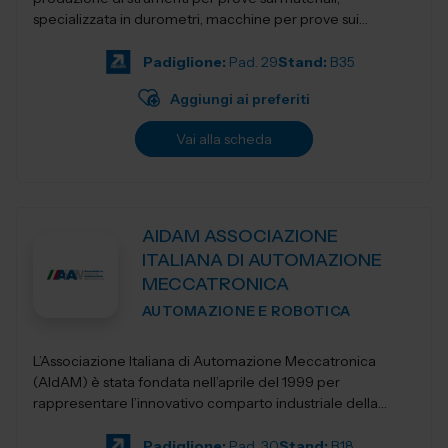
specializzata in durometri, macchine per prove sui
materiali, apparecchi per la preparazion...
Padiglione:
Pad. 29
Stand:
B35
Aggiungi ai preferiti
Vai alla scheda
AIDAM ASSOCIAZIONE
ITALIANA DI AUTOMAZIONE
MECCATRONICA
AUTOMAZIONE E ROBOTICA
L’Associazione Italiana di Automazione Meccatronica
(AIdAM) è stata fondata nell’aprile del 1999 per
rappresentare l’innovativo comparto industriale della
Meccatronica. La...
Padiglione:
Pad. 30
Stand:
B18