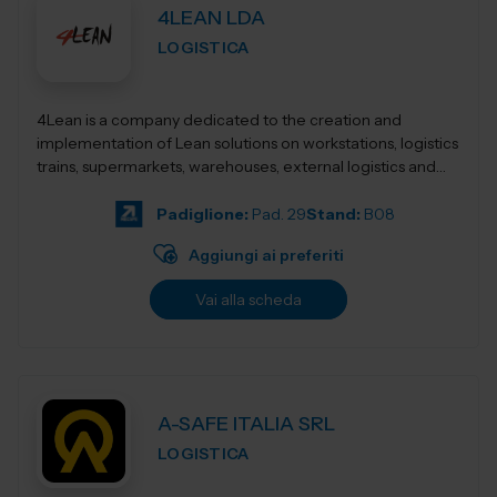
4LEAN LDA
LOGISTICA
4Lean is a company dedicated to the creation and
implementation of Lean solutions on workstations, logistics
trains, supermarkets, warehouses, external logistics and
Lean management. Its product ca...
Padiglione:
Pad. 29
Stand:
B08
Aggiungi ai preferiti
Vai alla scheda
A-SAFE ITALIA SRL
LOGISTICA