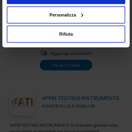
Personalizza
ACCETTINI SRL
AUTOMAZIONE E ROBOTICA
Rifiuta
Padiglione:
Pad. 30
Stand:
C05
Aggiungi ai preferiti
Vai alla scheda
AFFRI TESTING INSTRUMENTS
CONTROLLO E QUALITA'
AFFRI TESTING INSTRUMENTS Srl è leader globale nella
produzione di strumenti per prove sui materiali,