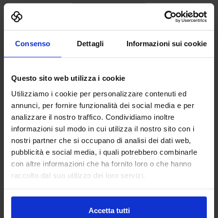
Vai alla scheda
Consenso
Dettagli
Informazioni sui cookie
Abp Antriebstechnik GmbH
Questo sito web utilizza i cookie
AUTOMAZIONE E ROBOTICA
Utilizziamo i cookie per personalizzare contenuti ed
annunci, per fornire funzionalità dei social media e per
abp Antriebstechnik GmbH delivers drive solutions that
analizzare il nostro traffico. Condividiamo inoltre
keep your machines moving—precisely, reliably, and
informazioni sul modo in cui utilizza il nostro sito con i
efficiently. We specialize in shaft couplings, encoders and
nostri partner che si occupano di analisi dei dati web,
motion control components de...
pubblicità e social media, i quali potrebbero combinarle
Padiglione:
Pad. 30
Stand:
A40
con altre informazioni che ha fornito loro o che hanno
Aggiungi ai preferiti
raccolto dal suo utilizzo dei loro servizi.
Vai alla scheda
Accetta tutti