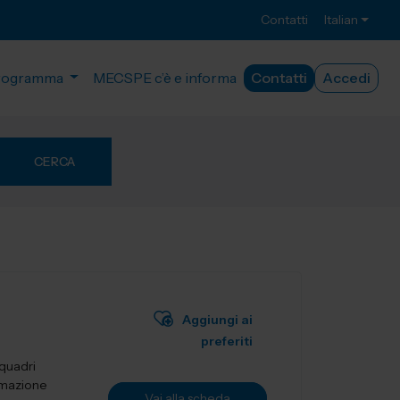
Contatti
Italian
rogramma
MECSPE c’è e informa
Contatti
Accedi
CERCA
Aggiungi ai
preferiti
 quadri
tomazione
Vai alla scheda