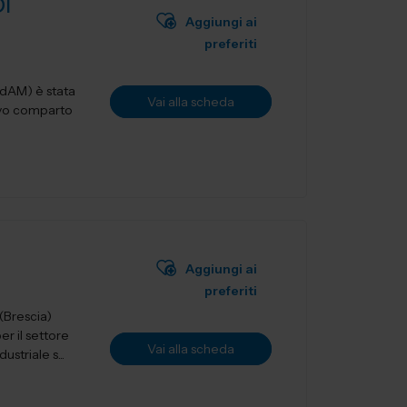
I
Aggiungi ai
preferiti
IdAM) è stata
Vai alla scheda
tivo comparto
Aggiungi ai
preferiti
r il settore
Vai alla scheda
striale s...