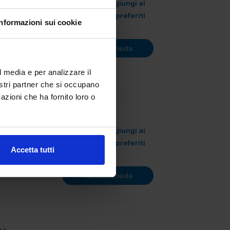
Aggiungi ai
preferiti
Informazioni sui cookie
 keep your
specialize in
Vai alla scheda
s de...
l media e per analizzare il
nostri partner che si occupano
azioni che ha fornito loro o
Aggiungi ai
preferiti
Accetta tutti
Vai alla scheda