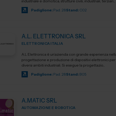
industriale e domotica, strutture civili, industriali, terziari...
Padiglione:
Pad. 28
Stand:
C02
A.L. ELETTRONICA SRL
ELETTRONICA ITALIA
A.L Elettronica è un’azienda con grande esperienza nell
progettazione e produzione di dispositivi elettronici per l'
diversi ambiti industriali. Si esegue la progettazio...
Padiglione:
Pad. 28
Stand:
B05
A.MATIC SRL
AUTOMAZIONE E ROBOTICA