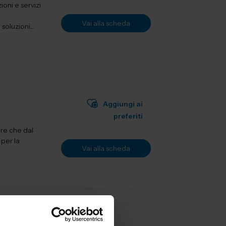
ioni e servizi
Vai alla scheda
oluzioni...
Aggiungi ai
preferiti
are che dal
 per la
Vai alla scheda