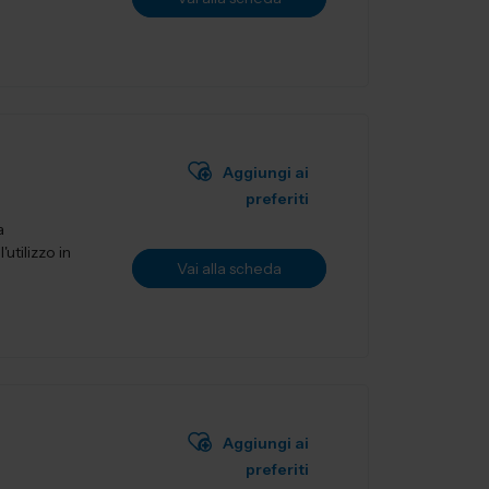
Aggiungi ai
preferiti
a
utilizzo in
Vai alla scheda
Aggiungi ai
preferiti