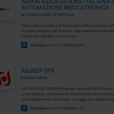
AIDAM ASSOCIAZIONE ITALIANA D
AUTOMAZIONE MECCATRONICA
AUTOMAZIONE E ROBOTICA
L’Associazione Italiana di Automazione Meccatronica (A
fondata nell’aprile del 1999 per rappresentare l’innova
industriale della Meccatronica. La...
Padiglione:
Pad. 30
Stand:
B18
AIGNEP SPA
POWER DRIVE
LA FORZA DEL GRUPPO Aignep nasce nel 1976 a Bione (Brescia)
come azienda conto terzista, producendo raccorderia pe
del riscaldamento, sfruttando i vantaggi di un distretto indu
Padiglione:
Pad. 30
Stand:
A70