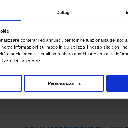
AUTOMAZIONE E ROBOTICA
Dettagli
abp Antriebstechnik GmbH delivers drive solutions that
machines moving—precisely, reliably, and efficiently. We 
shaft couplings, encoders and motion control component
ookie
Padiglione:
Pad. 30
Stand:
A40
nalizzare contenuti ed annunci, per fornire funzionalità dei socia
inoltre informazioni sul modo in cui utilizza il nostro sito con i 
icità e social media, i quali potrebbero combinarle con altre inform
lizzo dei loro servizi.
ACCETTINI SRL
AUTOMAZIONE E ROBOTICA
Personalizza
Padiglione:
Pad. 30
Stand:
C05