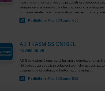
I nostri clienti non ci chiedono prodotti, ci chiedono soluz
sempre diversi e innovativi, che ci spingono a sviluppare
continuamente il nostro know-how, per restituirgli quelle s
Padiglione:
Pad. 30
Stand:
C38
AB TRASMISSIONI SRL
POWER DRIVE
AB Trasmissioni è una realtà italiana a conduzione famili
1975 progetta e realizza soluzioni tecniche specializzate
trasmissione di potenza e l'automazione industr...
Padiglione:
Pad. 30
Stand:
E92
Abp Antriebstechnik GmbH