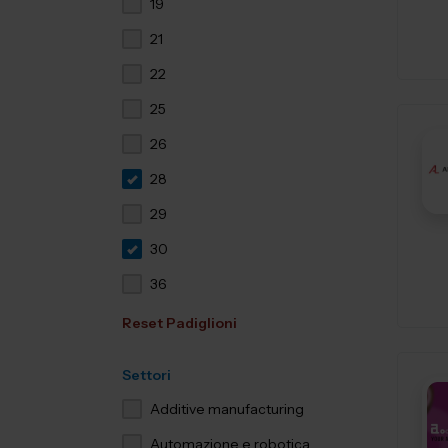
19
21
22
25
26
28
29
30
36
Reset Padiglioni
Settori
Additive manufacturing
Automazione e robotica