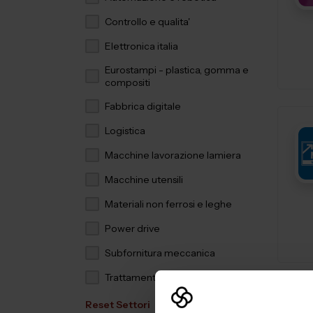
Controllo e qualita'
Elettronica italia
Eurostampi - plastica, gomma e
compositi
Fabbrica digitale
Logistica
Macchine lavorazione lamiera
Macchine utensili
Materiali non ferrosi e leghe
Power drive
Subfornitura meccanica
Trattamenti e finiture
Reset Settori