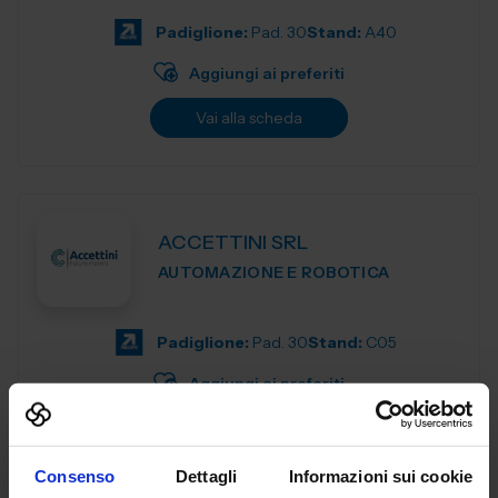
motion control components de...
Padiglione:
Pad. 30
Stand:
A40
Aggiungi ai preferiti
Vai alla scheda
ACCETTINI SRL
AUTOMAZIONE E ROBOTICA
Padiglione:
Pad. 30
Stand:
C05
Aggiungi ai preferiti
Vai alla scheda
Consenso
Dettagli
Informazioni sui cookie