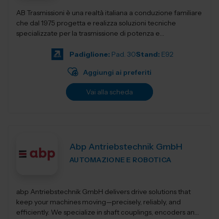
AB Trasmissioni è una realtà italiana a conduzione familiare
che dal 1975 progetta e realizza soluzioni tecniche
specializzate per la trasmissione di potenza e
l'automazione industr...
Padiglione:
Pad. 30
Stand:
E92
Aggiungi ai preferiti
Vai alla scheda
Abp Antriebstechnik GmbH
AUTOMAZIONE E ROBOTICA
abp Antriebstechnik GmbH delivers drive solutions that
keep your machines moving—precisely, reliably, and
efficiently. We specialize in shaft couplings, encoders and