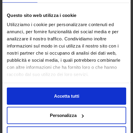
AD Consulting S.p.A
Questo sito web utilizza i cookie
SUBFORNITURA MECCANICA
Utilizziamo i cookie per personalizzare contenuti ed
annunci, per fornire funzionalità dei social media e per
analizzare il nostro traffico. Condividiamo inoltre
Guidiamo le aziende nel processo di trasformazione
informazioni sul modo in cui utilizza il nostro sito con i
digitale, aprendo nuove possibilità e ridefinendo i confini
nostri partner che si occupano di analisi dei dati web,
dell’innovazione. Mettiamo a tua disposizione oltre 20 anni
pubblicità e social media, i quali potrebbero combinarle
di esperienza nel sett...
Padiglione:
Pad. 26
Stand:
B29
con altre informazioni che ha fornito loro o che hanno
raccolto dal suo utilizzo dei loro servizi.
Aggiungi ai preferiti
Vai alla scheda
Accetta tutti
Personalizza
ADIATEK SRL
SUBFORNITURA MECCANICA