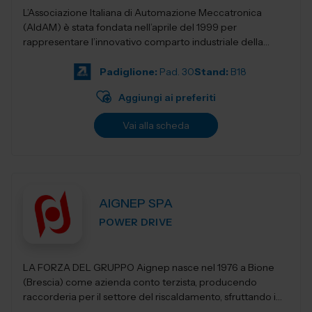
L’Associazione Italiana di Automazione Meccatronica
(AIdAM) è stata fondata nell’aprile del 1999 per
rappresentare l’innovativo comparto industriale della
Meccatronica. La...
Padiglione:
Pad. 30
Stand:
B18
Aggiungi ai preferiti
Vai alla scheda
AIGNEP SPA
POWER DRIVE
LA FORZA DEL GRUPPO Aignep nasce nel 1976 a Bione
(Brescia) come azienda conto terzista, producendo
raccorderia per il settore del riscaldamento, sfruttando i
vantaggi di un distretto industriale s...