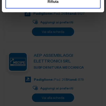
Rifiuta
Padiglione:
Pad. 26
Stand:
B127
Aggiungi ai preferiti
Vai alla scheda
AEP ASSEMBLAGGI
ELETTRONICI SRL
SUBFORNITURA MECCANICA
Padiglione:
Pad. 26
Stand:
B78
Aggiungi ai preferiti
Vai alla scheda