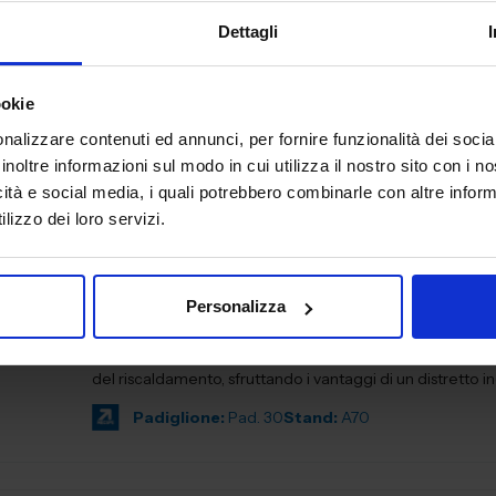
AUTOMAZIONE E ROBOTICA
Dettagli
L’Associazione Italiana di Automazione Meccatronica (A
fondata nell’aprile del 1999 per rappresentare l’innova
industriale della Meccatronica. La...
ookie
nalizzare contenuti ed annunci, per fornire funzionalità dei socia
Padiglione:
Pad. 30
Stand:
B18
inoltre informazioni sul modo in cui utilizza il nostro sito con i 
icità e social media, i quali potrebbero combinarle con altre inform
lizzo dei loro servizi.
AIGNEP SPA
POWER DRIVE
Personalizza
LA FORZA DEL GRUPPO Aignep nasce nel 1976 a Bione (Brescia)
come azienda conto terzista, producendo raccorderia pe
del riscaldamento, sfruttando i vantaggi di un distretto indu
Padiglione:
Pad. 30
Stand:
A70