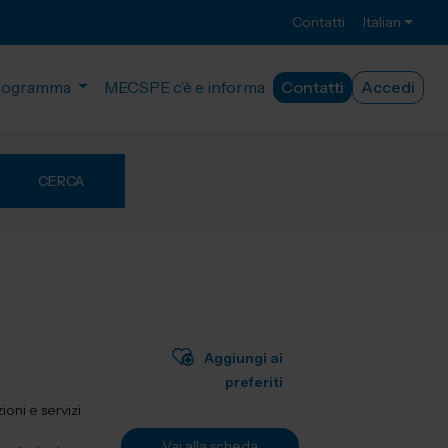
Contatti
Italian
rogramma
MECSPE c’è e informa
Contatti
Accedi
CERCA
Aggiungi ai
preferiti
ioni e servizi
Vai alla scheda