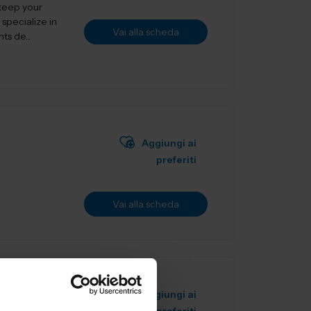
 keep your
specialize in
Vai alla scheda
s de...
Aggiungi ai
preferiti
Vai alla scheda
I
Aggiungi ai