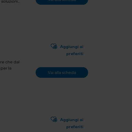
oluzioni...
Aggiungi ai
preferiti
are che dal
 per la
Vai alla scheda
Aggiungi ai
preferiti