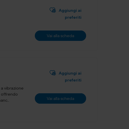
Aggiungi ai
preferiti
Vai alla scheda
Aggiungi ai
preferiti
e a vibrazione
, offrendo
Vai alla scheda
nc...