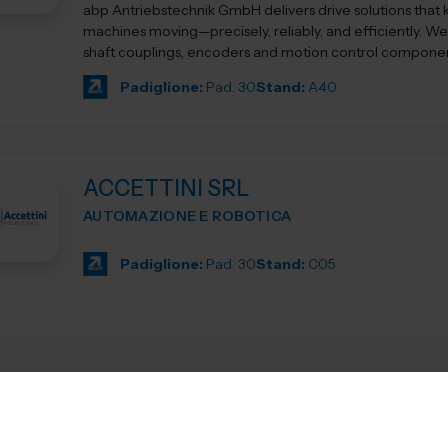
abp Antriebstechnik GmbH delivers drive solutions that
machines moving—precisely, reliably, and efficiently. We 
shaft couplings, encoders and motion control component
Padiglione:
Pad. 30
Stand:
A40
ACCETTINI SRL
AUTOMAZIONE E ROBOTICA
Padiglione:
Pad. 30
Stand:
C05
AIDAM ASSOCIAZIONE ITALIANA D
AUTOMAZIONE MECCATRONICA