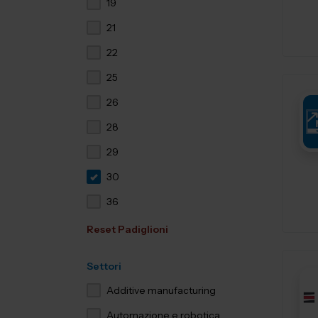
19
21
22
25
26
28
29
30
36
Reset Padiglioni
Settori
Additive manufacturing
Automazione e robotica