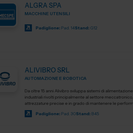
ALGRA SPA
MACCHINE UTENSILI
Padiglione:
Pad. 14
Stand:
G12
ALIVIBRO SRL
AUTOMAZIONE E ROBOTICA
Da oltre 15 anni Alivibro sviluppa sistemi di alimentazion
industriali rivolti principalmente al settore meccatronico
attrezzature precise e in grado di mantenere le performa
Padiglione:
Pad. 30
Stand:
B45