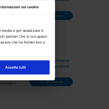
preferiti
Informazioni sui cookie
IdAM) è stata
Vai alla scheda
tivo comparto
l media e per analizzare il
nostri partner che si occupano
azioni che ha fornito loro o
Aggiungi ai
preferiti
Accetta tutti
r il settore
Vai alla scheda
striale s...