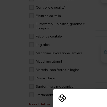
Controllo e qualita'
Elettronica italia
Eurostampi - plastica, gomma e
compositi
Fabbrica digitale
Logistica
Macchine lavorazione lamiera
Macchine utensili
Materiali non ferrosi e leghe
Power drive
Subfornitura meccanica
Trattamenti e finiture
Reset Settori