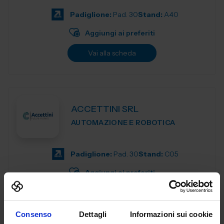
motion control components de...
Padiglione:
Pad. 30
Stand:
A40
Aggiungi ai preferiti
Vai alla scheda
ACCETTINI SRL
AUTOMAZIONE E ROBOTICA
Padiglione:
Pad. 30
Stand:
C05
Aggiungi ai preferiti
Vai alla scheda
Consenso
Dettagli
Informazioni sui cookie