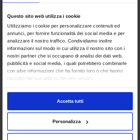
AIDAM ASSOCIAZIONE
Questo sito web utilizza i cookie
ITALIANA DI AUTOMAZIONE
MECCATRONICA
Utilizziamo i cookie per personalizzare contenuti ed
annunci, per fornire funzionalità dei social media e per
AUTOMAZIONE E ROBOTICA
analizzare il nostro traffico. Condividiamo inoltre
informazioni sul modo in cui utilizza il nostro sito con i
L’Associazione Italiana di Automazione Meccatronica
nostri partner che si occupano di analisi dei dati web,
(AIdAM) è stata fondata nell’aprile del 1999 per
rappresentare l’innovativo comparto industriale della
pubblicità e social media, i quali potrebbero combinarle
Meccatronica. La...
con altre informazioni che ha fornito loro o che hanno
Padiglione:
Pad. 30
Stand:
B18
raccolto dal suo utilizzo dei loro servizi.
Aggiungi ai preferiti
Vai alla scheda
Accetta tutti
Personalizza
AIGNEP SPA