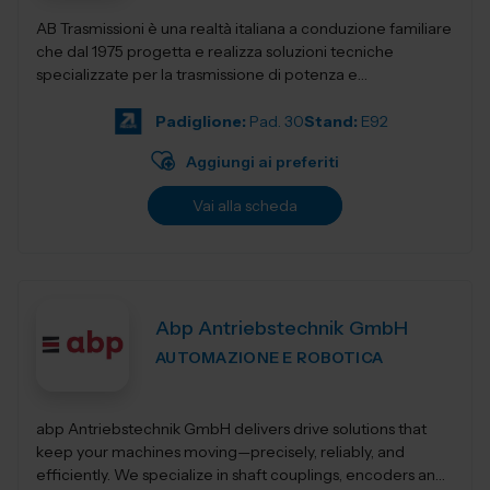
AB Trasmissioni è una realtà italiana a conduzione familiare
che dal 1975 progetta e realizza soluzioni tecniche
specializzate per la trasmissione di potenza e
l'automazione industr...
Padiglione:
Pad. 30
Stand:
E92
Aggiungi ai preferiti
Vai alla scheda
Abp Antriebstechnik GmbH
AUTOMAZIONE E ROBOTICA
abp Antriebstechnik GmbH delivers drive solutions that
keep your machines moving—precisely, reliably, and
efficiently. We specialize in shaft couplings, encoders and