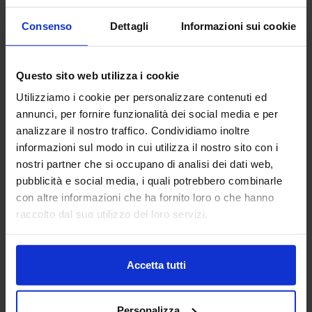
Vai alla scheda
Consenso
Dettagli
Informazioni sui cookie
Questo sito web utilizza i cookie
AFFRI TESTING INSTRUMENTS
Utilizziamo i cookie per personalizzare contenuti ed
CONTROLLO E QUALITA'
annunci, per fornire funzionalità dei social media e per
analizzare il nostro traffico. Condividiamo inoltre
informazioni sul modo in cui utilizza il nostro sito con i
AFFRI TESTING INSTRUMENTS Srl è leader globale nella
nostri partner che si occupano di analisi dei dati web,
produzione di strumenti per prove sui materiali,
pubblicità e social media, i quali potrebbero combinarle
specializzata in durometri, macchine per prove sui
con altre informazioni che ha fornito loro o che hanno
materiali, apparecchi per la preparazion...
raccolto dal suo utilizzo dei loro servizi.
Padiglione:
Pad. 29
Stand:
B35
Aggiungi ai preferiti
Accetta tutti
Vai alla scheda
Personalizza