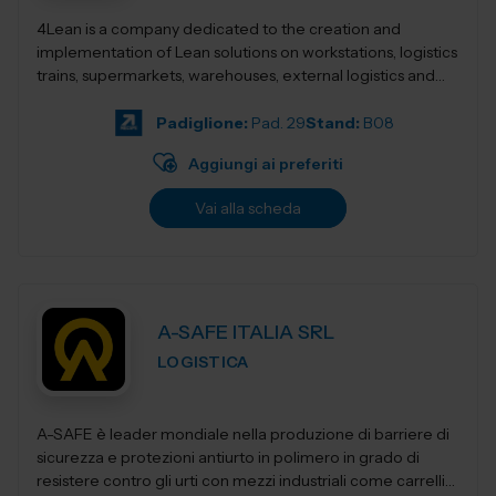
4Lean is a company dedicated to the creation and
implementation of Lean solutions on workstations, logistics
trains, supermarkets, warehouses, external logistics and
Lean management. Its product ca...
Padiglione:
Pad. 29
Stand:
B08
Aggiungi ai preferiti
Vai alla scheda
A-SAFE ITALIA SRL
LOGISTICA
A-SAFE è leader mondiale nella produzione di barriere di
sicurezza e protezioni antiurto in polimero in grado di
resistere contro gli urti con mezzi industriali come carrelli