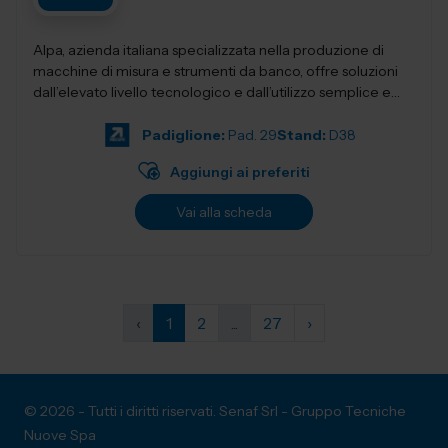
Alpa, azienda italiana specializzata nella produzione di
macchine di misura e strumenti da banco, offre soluzioni
dall’elevato livello tecnologico e dall’utilizzo semplice e
intuitivo....
Padiglione:
Pad. 29
Stand:
D38
Aggiungi ai preferiti
Vai alla scheda
‹
1
2
...
27
›
© 2026 - Tutti i diritti riservati. Senaf Srl - Gruppo Tecniche
Nuove Spa