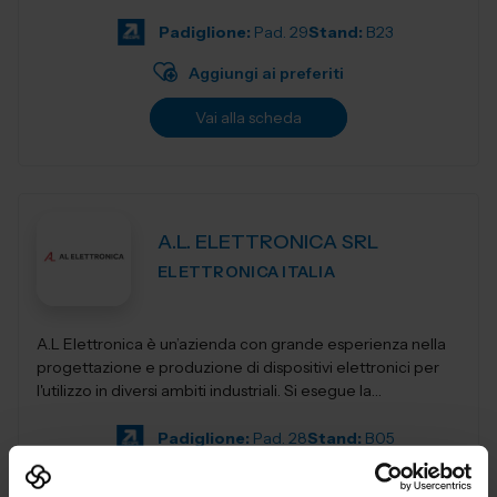
elevatori, transpa...
Padiglione:
Pad. 29
Stand:
B23
Aggiungi ai preferiti
Vai alla scheda
A.L. ELETTRONICA SRL
ELETTRONICA ITALIA
A.L Elettronica è un’azienda con grande esperienza nella
progettazione e produzione di dispositivi elettronici per
l'utilizzo in diversi ambiti industriali. Si esegue la
progettazio...
Padiglione:
Pad. 28
Stand:
B05
Aggiungi ai preferiti