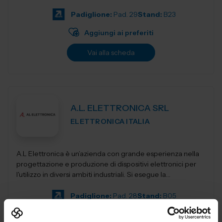
elevatori, transpa...
Padiglione:
Pad. 29
Stand:
B23
Aggiungi ai preferiti
Vai alla scheda
A.L. ELETTRONICA SRL
ELETTRONICA ITALIA
A.L Elettronica è un’azienda con grande esperienza nella
progettazione e produzione di dispositivi elettronici per
l'utilizzo in diversi ambiti industriali. Si esegue la
progettazio...
Padiglione:
Pad. 28
Stand:
B05
Aggiungi ai preferiti