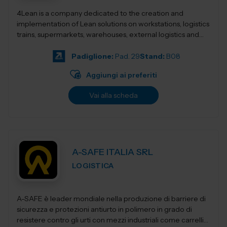
4Lean is a company dedicated to the creation and
implementation of Lean solutions on workstations, logistics
trains, supermarkets, warehouses, external logistics and
Lean management. Its product ca...
Padiglione:
Pad. 29
Stand:
B08
Aggiungi ai preferiti
Vai alla scheda
A-SAFE ITALIA SRL
LOGISTICA
A-SAFE è leader mondiale nella produzione di barriere di
sicurezza e protezioni antiurto in polimero in grado di
resistere contro gli urti con mezzi industriali come carrelli