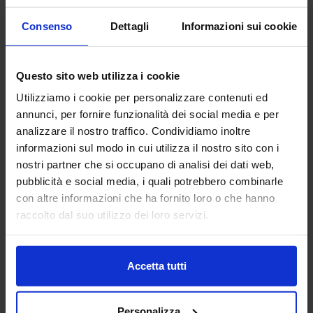
Vai alla scheda
Consenso
Dettagli
Informazioni sui cookie
Questo sito web utilizza i cookie
AFFRI TESTING INSTRUMENTS
Utilizziamo i cookie per personalizzare contenuti ed
CONTROLLO E QUALITA'
annunci, per fornire funzionalità dei social media e per
analizzare il nostro traffico. Condividiamo inoltre
informazioni sul modo in cui utilizza il nostro sito con i
AFFRI TESTING INSTRUMENTS Srl è leader globale nella
nostri partner che si occupano di analisi dei dati web,
produzione di strumenti per prove sui materiali,
pubblicità e social media, i quali potrebbero combinarle
specializzata in durometri, macchine per prove sui
con altre informazioni che ha fornito loro o che hanno
materiali, apparecchi per la preparazion...
raccolto dal suo utilizzo dei loro servizi.
Padiglione:
Pad. 29
Stand:
B35
Aggiungi ai preferiti
Accetta tutti
Vai alla scheda
Personalizza