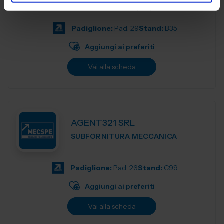
specializzata in durometri, macchine per prove sui
materiali, apparecchi per la preparazion...
Padiglione:
Pad. 29
Stand:
B35
Aggiungi ai preferiti
Vai alla scheda
AGENT321 SRL
SUBFORNITURA MECCANICA
Padiglione:
Pad. 26
Stand:
C99
Aggiungi ai preferiti
Vai alla scheda