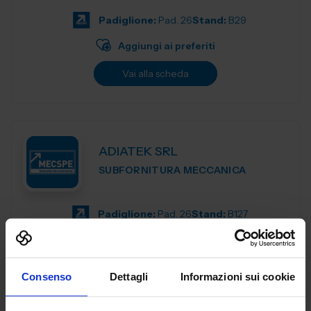
di esperienza nel sett...
Padiglione:
Pad. 26
Stand:
B29
Aggiungi ai preferiti
Vai alla scheda
ADIATEK SRL
SUBFORNITURA MECCANICA
Padiglione:
Pad. 26
Stand:
B127
Aggiungi ai preferiti
Vai alla scheda
Consenso
Dettagli
Informazioni sui cookie