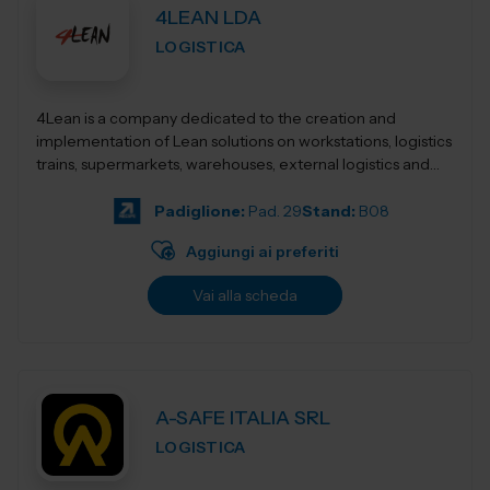
4LEAN LDA
LOGISTICA
4Lean is a company dedicated to the creation and
implementation of Lean solutions on workstations, logistics
trains, supermarkets, warehouses, external logistics and
Lean management. Its product ca...
Padiglione:
Pad. 29
Stand:
B08
Aggiungi ai preferiti
Vai alla scheda
A-SAFE ITALIA SRL
LOGISTICA