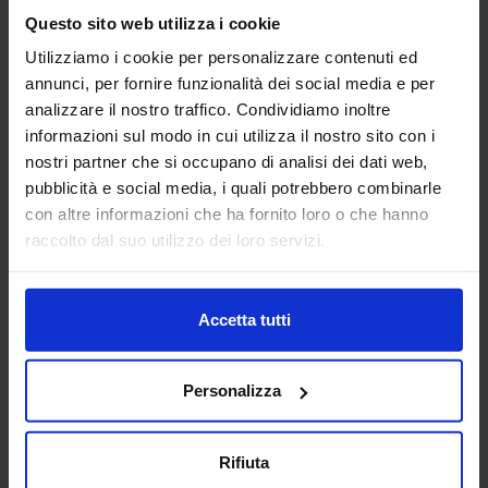
Questo sito web utilizza i cookie
AEP ASSEMBLAGGI
Utilizziamo i cookie per personalizzare contenuti ed
ELETTRONICI SRL
annunci, per fornire funzionalità dei social media e per
SUBFORNITURA MECCANICA
analizzare il nostro traffico. Condividiamo inoltre
informazioni sul modo in cui utilizza il nostro sito con i
Padiglione:
Pad. 26
Stand:
B78
nostri partner che si occupano di analisi dei dati web,
pubblicità e social media, i quali potrebbero combinarle
Aggiungi ai preferiti
con altre informazioni che ha fornito loro o che hanno
Vai alla scheda
raccolto dal suo utilizzo dei loro servizi.
Accetta tutti
AFFRI TESTING INSTRUMENTS
CONTROLLO E QUALITA'
Personalizza
AFFRI TESTING INSTRUMENTS Srl è leader globale nella
Rifiuta
produzione di strumenti per prove sui materiali,