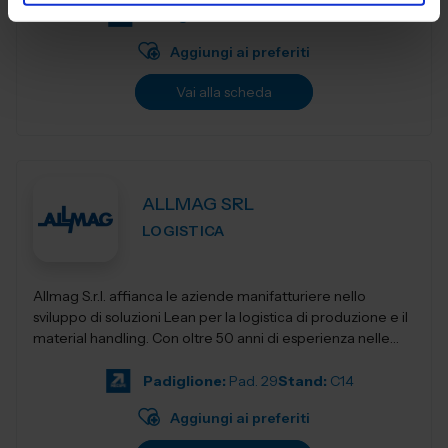
Padiglione:
Pad. 14
Stand:
G12
Aggiungi ai preferiti
Vai alla scheda
ALLMAG SRL
LOGISTICA
Allmag S.r.l. affianca le aziende manifatturiere nello
sviluppo di soluzioni Lean per la logistica di produzione e il
material handling. Con oltre 50 anni di esperienza nelle
forniture industriali, o...
Padiglione:
Pad. 29
Stand:
C14
Aggiungi ai preferiti