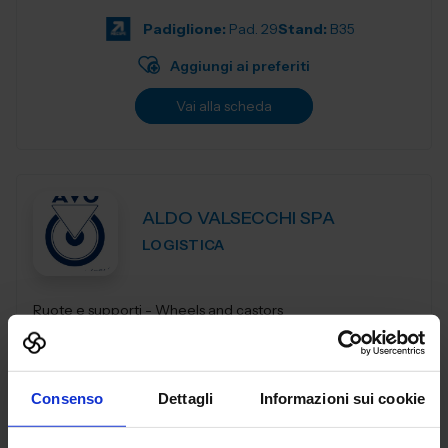
materiali, apparecchi per la preparazion...
Padiglione:
Pad. 29
Stand:
B35
Aggiungi ai preferiti
Vai alla scheda
ALDO VALSECCHI SPA
LOGISTICA
Ruote e supporti - Wheels and castors
Padiglione:
Pad. 29
Stand:
G41
Aggiungi ai preferiti
Consenso
Dettagli
Informazioni sui cookie
Vai alla scheda