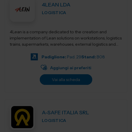
4LEAN LDA
LOGISTICA
4Lean is a company dedicated to the creation and
implementation of Lean solutions on workstations, logistics
trains, supermarkets, warehouses, external logistics and
Lean management. Its product ca...
Padiglione:
Pad. 29
Stand:
B08
Aggiungi ai preferiti
Vai alla scheda
A-SAFE ITALIA SRL
LOGISTICA