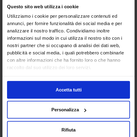
Questo sito web utilizza i cookie
Utilizziamo i cookie per personalizzare contenuti ed
annunci, per fornire funzionalità dei social media e per
ALFA ROBOTICA SRL
analizzare il nostro traffico. Condividiamo inoltre
MACCHINE UTENSILI
informazioni sul modo in cui utilizza il nostro sito con i
nostri partner che si occupano di analisi dei dati web,
pubblicità e social media, i quali potrebbero combinarle
Padiglione:
Pad. 14
Stand:
F24
con altre informazioni che ha fornito loro o che hanno
raccolto dal suo utilizzo dei loro servizi.
Aggiungi ai preferiti
Vai alla scheda
Accetta tutti
Personalizza
ALGRA SPA
MACCHINE UTENSILI
Rifiuta