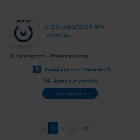
ALDO VALSECCHI SPA
LOGISTICA
Ruote e supporti - Wheels and castors
Padiglione:
Pad. 29
Stand:
G41
Aggiungi ai preferiti
Vai alla scheda
‹
1
2
...
44
›