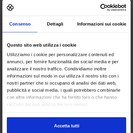
3DZ S.P.A.
ADDITIVE MANUFACTURING
Consenso
Dettagli
Informazioni sui cookie
3DZ spa è specializzata nell’introduzione della stampa 3D
Questo sito web utilizza i cookie
nelle imprese e nella vendita dei più prestigiosi brand
mondiali di stampanti con tecnologia a filamento, polvere,
Utilizziamo i cookie per personalizzare contenuti ed
resina,...
annunci, per fornire funzionalità dei social media e per
Padiglione:
Pad. 36
Stand:
D64
analizzare il nostro traffico. Condividiamo inoltre
informazioni sul modo in cui utilizza il nostro sito con i
Aggiungi ai preferiti
nostri partner che si occupano di analisi dei dati web,
Vai alla scheda
pubblicità e social media, i quali potrebbero combinarle
con altre informazioni che ha fornito loro o che hanno
raccolto dal suo utilizzo dei loro servizi.
4LEAN LDA
Accetta tutti
LOGISTICA