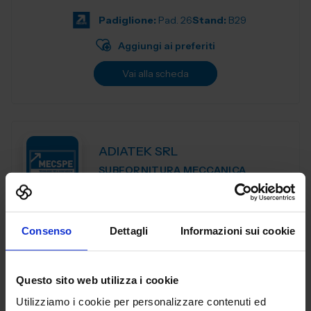
di esperienza nel sett...
Padiglione:
Pad. 26
Stand:
B29
Aggiungi ai preferiti
Vai alla scheda
ADIATEK SRL
SUBFORNITURA MECCANICA
Padiglione:
Pad. 26
Stand:
B127
Consenso
Dettagli
Informazioni sui cookie
Aggiungi ai preferiti
Vai alla scheda
Questo sito web utilizza i cookie
Utilizziamo i cookie per personalizzare contenuti ed