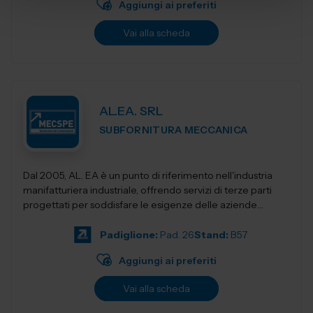
Aggiungi ai preferiti
Vai alla scheda
AL.EA. SRL
SUBFORNITURA MECCANICA
Dal 2005, AL. EA è un punto di riferimento nell'industria
manifatturiera industriale, offrendo servizi di terze parti
progettati per soddisfare le esigenze delle aziende
moderne. Con una f...
Padiglione:
Pad. 26
Stand:
B57
Aggiungi ai preferiti
Vai alla scheda