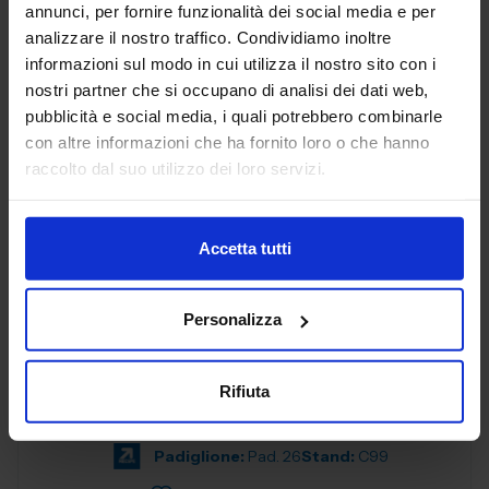
annunci, per fornire funzionalità dei social media e per
analizzare il nostro traffico. Condividiamo inoltre
AEP ASSEMBLAGGI
informazioni sul modo in cui utilizza il nostro sito con i
ELETTRONICI SRL
nostri partner che si occupano di analisi dei dati web,
SUBFORNITURA MECCANICA
pubblicità e social media, i quali potrebbero combinarle
con altre informazioni che ha fornito loro o che hanno
Padiglione:
Pad. 26
Stand:
B78
raccolto dal suo utilizzo dei loro servizi.
Aggiungi ai preferiti
Vai alla scheda
Accetta tutti
Personalizza
AGENT321 SRL
SUBFORNITURA MECCANICA
Rifiuta
Padiglione:
Pad. 26
Stand:
C99