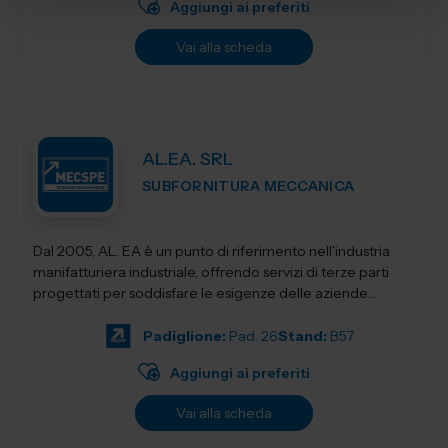
Aggiungi ai preferiti
Vai alla scheda
AL.EA. SRL
SUBFORNITURA MECCANICA
Dal 2005, AL. EA è un punto di riferimento nell'industria
manifatturiera industriale, offrendo servizi di terze parti
progettati per soddisfare le esigenze delle aziende
moderne. Con una f...
Padiglione:
Pad. 26
Stand:
B57
Aggiungi ai preferiti
Vai alla scheda