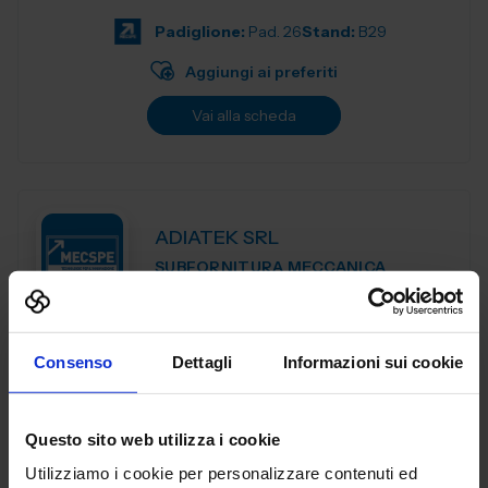
di esperienza nel sett...
Padiglione:
Pad. 26
Stand:
B29
Aggiungi ai preferiti
Vai alla scheda
ADIATEK SRL
SUBFORNITURA MECCANICA
Padiglione:
Pad. 26
Stand:
B127
Consenso
Dettagli
Informazioni sui cookie
Aggiungi ai preferiti
Vai alla scheda
Questo sito web utilizza i cookie
Utilizziamo i cookie per personalizzare contenuti ed