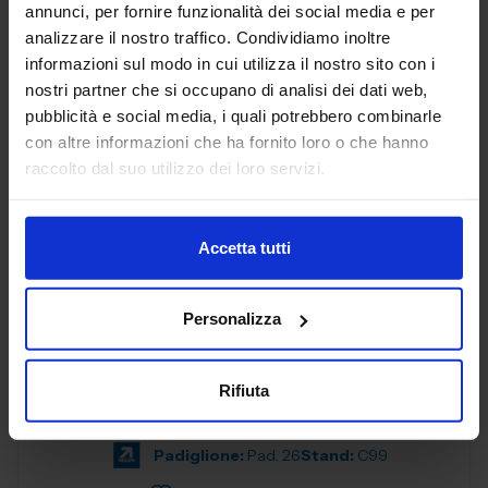
annunci, per fornire funzionalità dei social media e per
analizzare il nostro traffico. Condividiamo inoltre
AEP ASSEMBLAGGI
informazioni sul modo in cui utilizza il nostro sito con i
ELETTRONICI SRL
nostri partner che si occupano di analisi dei dati web,
SUBFORNITURA MECCANICA
pubblicità e social media, i quali potrebbero combinarle
con altre informazioni che ha fornito loro o che hanno
Padiglione:
Pad. 26
Stand:
B78
raccolto dal suo utilizzo dei loro servizi.
Aggiungi ai preferiti
Vai alla scheda
Accetta tutti
Personalizza
AGENT321 SRL
SUBFORNITURA MECCANICA
Rifiuta
Padiglione:
Pad. 26
Stand:
C99