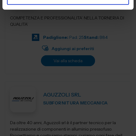
COMPETENZA E PROFESSIONALITA’ NELLA TORNERIA DI
QUALITA’
Padiglione:
Pad. 25
Stand:
B84
Aggiungi ai preferiti
Vai alla scheda
AGUZZOLI SRL
SUBFORNITURA MECCANICA
Da oltre 40 anni, Aguzzoli srl è il partner tecnico per la
realizzazione di componenti in alluminio pressofuso.
Progettiamo e costruiamo stampi, curiamo ogni fase della