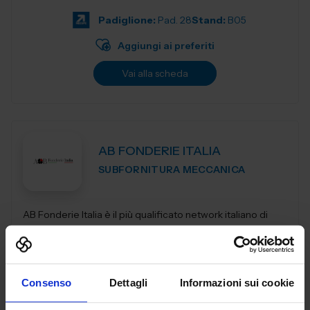
progettazio...
Padiglione:
Pad. 28
Stand:
B05
Aggiungi ai preferiti
Vai alla scheda
AB FONDERIE ITALIA
SUBFORNITURA MECCANICA
AB Fonderie Italia è il più qualificato network italiano di
fonderie. Utilizziamo tutte le tecnologie fusorie, dalla
fonderia in conchiglia alla pressofusione, dalla fonderia in
terra e...
Padiglione:
Pad. 25
Stand:
A120
Consenso
Dettagli
Informazioni sui cookie
Aggiungi ai preferiti