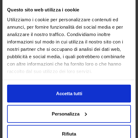
Vai alla scheda
Questo sito web utilizza i cookie
Utilizziamo i cookie per personalizzare contenuti ed
annunci, per fornire funzionalità dei social media e per
analizzare il nostro traffico. Condividiamo inoltre
ACCIAI SPECIALI ZORZETTO
informazioni sul modo in cui utilizza il nostro sito con i
S.R.L.
nostri partner che si occupano di analisi dei dati web,
SUBFORNITURA MECCANICA
pubblicità e social media, i quali potrebbero combinarle
con altre informazioni che ha fornito loro o che hanno
Padiglione:
Pad. 25
Stand:
B33
raccolto dal suo utilizzo dei loro servizi.
Aggiungi ai preferiti
Vai alla scheda
Accetta tutti
Personalizza
AFATAC SRL
Rifiuta
SUBFORNITURA MECCANICA