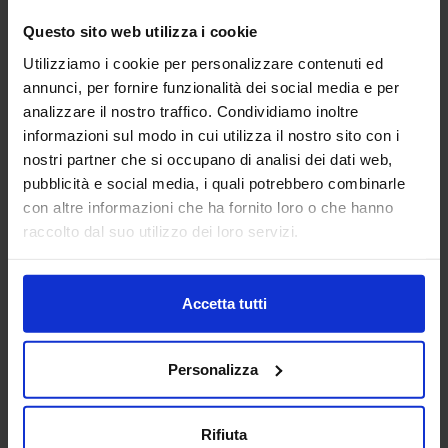
Vai alla scheda
Questo sito web utilizza i cookie
Utilizziamo i cookie per personalizzare contenuti ed
annunci, per fornire funzionalità dei social media e per
analizzare il nostro traffico. Condividiamo inoltre
ACCIAI SPECIALI ZORZETTO
informazioni sul modo in cui utilizza il nostro sito con i
S.R.L.
nostri partner che si occupano di analisi dei dati web,
SUBFORNITURA MECCANICA
pubblicità e social media, i quali potrebbero combinarle
con altre informazioni che ha fornito loro o che hanno
Padiglione:
Pad. 25
Stand:
B33
raccolto dal suo utilizzo dei loro servizi.
Aggiungi ai preferiti
Vai alla scheda
Accetta tutti
Personalizza
AFATAC SRL
Rifiuta
SUBFORNITURA MECCANICA