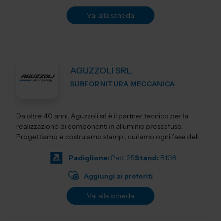
Vai alla scheda
AGUZZOLI SRL
SUBFORNITURA MECCANICA
Da oltre 40 anni, Aguzzoli srl è il partner tecnico per la
realizzazione di componenti in alluminio pressofuso.
Progettiamo e costruiamo stampi, curiamo ogni fase della
produzione e accompagnia...
Padiglione:
Pad. 25
Stand:
B108
Aggiungi ai preferiti
Vai alla scheda