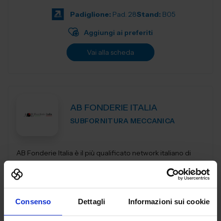
progettazio...
Padiglione:
Pad. 28
Stand:
B05
Aggiungi ai preferiti
Vai alla scheda
AB FONDERIE ITALIA
SUBFORNITURA MECCANICA
AB Fonderie Italia è il più qualificato network italiano di
fonderie. Utilizziamo tutte le tecnologie fusorie, dalla
fonderia in conchiglia alla pressofusione, dalla fonderia in
terra e...
Padiglione:
Pad. 25
Stand:
A120
Consenso
Dettagli
Informazioni sui cookie
Aggiungi ai preferiti