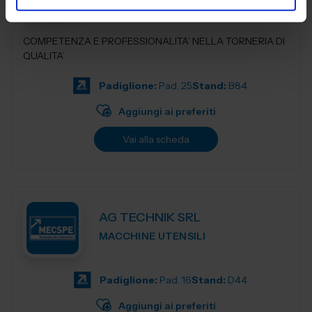
COMPETENZA E PROFESSIONALITA’ NELLA TORNERIA DI
QUALITA’
Padiglione:
Pad. 25
Stand:
B84
Aggiungi ai preferiti
Vai alla scheda
AG TECHNIK SRL
MACCHINE UTENSILI
Padiglione:
Pad. 16
Stand:
D44
Aggiungi ai preferiti