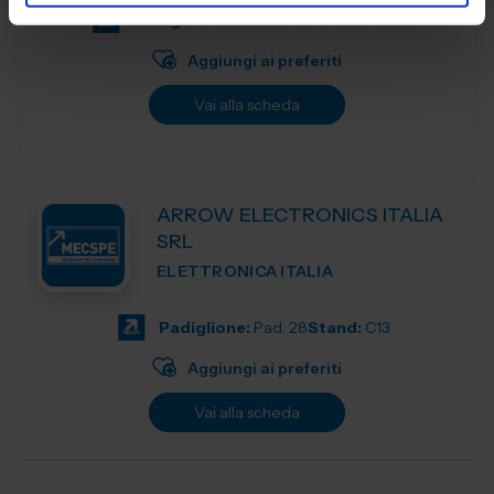
Padiglione:
Centro servizi
Stand:
A03
Aggiungi ai preferiti
Vai alla scheda
ARROW ELECTRONICS ITALIA
SRL
ELETTRONICA ITALIA
Padiglione:
Pad. 28
Stand:
C13
Aggiungi ai preferiti
Vai alla scheda