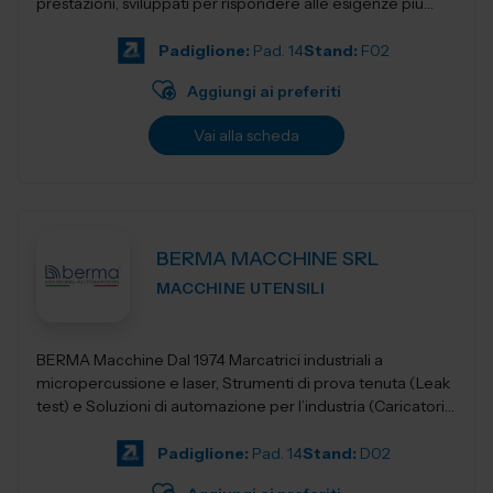
prestazioni, sviluppati per rispondere alle esigenze più
evolute dell&rs...
Padiglione:
Pad. 14
Stand:
F02
Aggiungi ai preferiti
Vai alla scheda
BERMA MACCHINE SRL
MACCHINE UTENSILI
BERMA Macchine Dal 1974 Marcatrici industriali a
micropercussione e laser, Strumenti di prova tenuta (Leak
test) e Soluzioni di automazione per l’industria (Caricatori,
nastri e robotica).
Padiglione:
Pad. 14
Stand:
D02