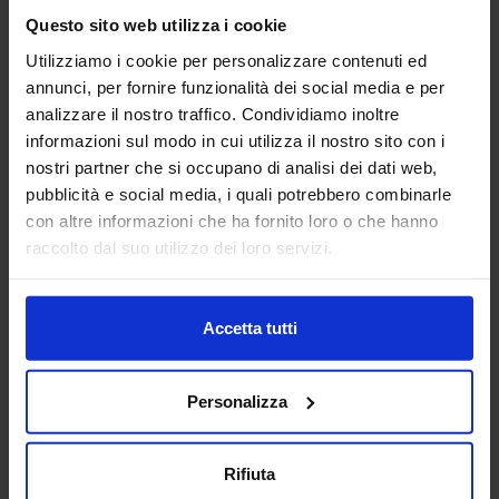
Questo sito web utilizza i cookie
Padiglione:
Pad. 14
Stand:
E31
Utilizziamo i cookie per personalizzare contenuti ed
annunci, per fornire funzionalità dei social media e per
Aggiungi ai preferiti
analizzare il nostro traffico. Condividiamo inoltre
informazioni sul modo in cui utilizza il nostro sito con i
Vai alla scheda
nostri partner che si occupano di analisi dei dati web,
pubblicità e social media, i quali potrebbero combinarle
con altre informazioni che ha fornito loro o che hanno
raccolto dal suo utilizzo dei loro servizi.
ANFIA
AUTOMAZIONE E ROBOTICA
ELETTRONICA ITALIA
Accetta tutti
Nata a Torino nel 1912, ANFIA - Associazione Nazionale
Filiera Industria Automobilistica, da oltre 110 anni ha
Personalizza
l’obiettivo di rappresentare gli interessi delle Associate nei
confronti delle isti...
Padiglione:
Pad. 28
Stand:
C24
Rifiuta