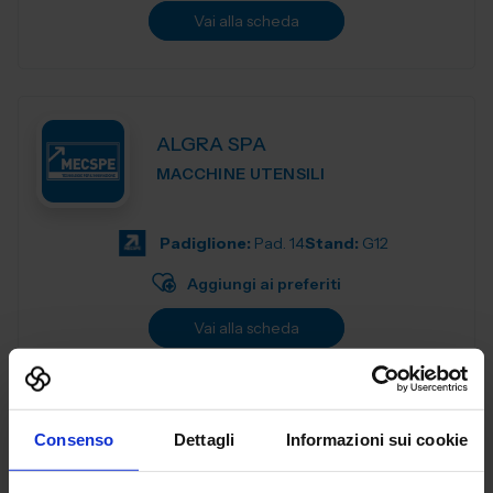
Vai alla scheda
ALGRA SPA
MACCHINE UTENSILI
Padiglione:
Pad. 14
Stand:
G12
Aggiungi ai preferiti
Vai alla scheda
Consenso
Dettagli
Informazioni sui cookie
ANCA ITALIA SRL
MACCHINE UTENSILI