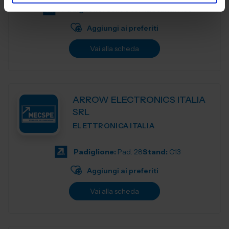
Padiglione:
Centro servizi
Stand:
A03
Aggiungi ai preferiti
Vai alla scheda
ARROW ELECTRONICS ITALIA
SRL
ELETTRONICA ITALIA
Padiglione:
Pad. 28
Stand:
C13
Aggiungi ai preferiti
Vai alla scheda