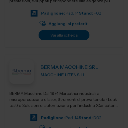
prestazioni, sviluppati per rispondere alle esigenze più
evolute dell&rs...
Padiglione:
Pad. 14
Stand:
F02
Aggiungi ai preferiti
Vai alla scheda
BERMA MACCHINE SRL
MACCHINE UTENSILI
BERMA Macchine Dal 1974 Marcatrici industriali a
micropercussione e laser, Strumenti di prova tenuta (Leak
test) e Soluzioni di automazione per l’industria (Caricatori,
nastri e robotica).
Padiglione:
Pad. 14
Stand:
D02