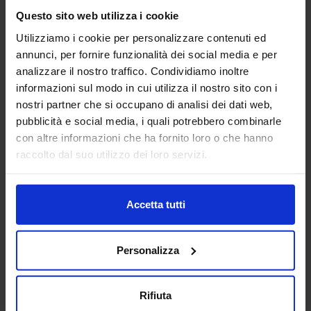
Questo sito web utilizza i cookie
Padiglione:
Pad. 14
Stand:
E31
Utilizziamo i cookie per personalizzare contenuti ed
annunci, per fornire funzionalità dei social media e per
Aggiungi ai preferiti
analizzare il nostro traffico. Condividiamo inoltre
informazioni sul modo in cui utilizza il nostro sito con i
Vai alla scheda
nostri partner che si occupano di analisi dei dati web,
pubblicità e social media, i quali potrebbero combinarle
con altre informazioni che ha fornito loro o che hanno
raccolto dal suo utilizzo dei loro servizi.
ANFIA
AUTOMAZIONE E ROBOTICA
ELETTRONICA ITALIA
Accetta tutti
Nata a Torino nel 1912, ANFIA - Associazione Nazionale
Filiera Industria Automobilistica, da oltre 110 anni ha
Personalizza
l’obiettivo di rappresentare gli interessi delle Associate nei
confronti delle isti...
Padiglione:
Pad. 28
Stand:
C24
Rifiuta