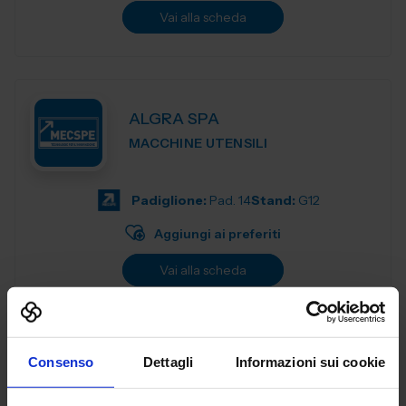
Vai alla scheda
ALGRA SPA
MACCHINE UTENSILI
Padiglione:
Pad. 14
Stand:
G12
Aggiungi ai preferiti
Vai alla scheda
Consenso
Dettagli
Informazioni sui cookie
ANCA ITALIA SRL
MACCHINE UTENSILI