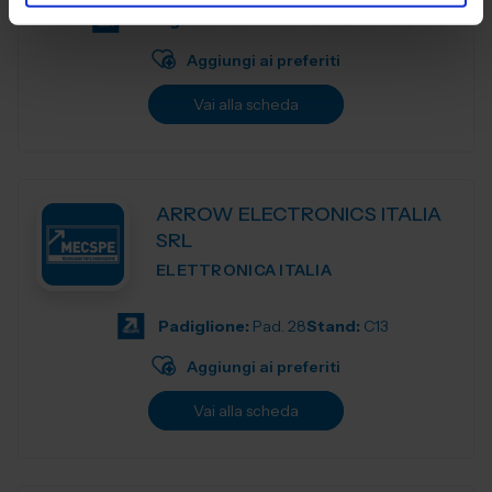
Padiglione:
Centro servizi
Stand:
A03
Aggiungi ai preferiti
Vai alla scheda
ARROW ELECTRONICS ITALIA
SRL
ELETTRONICA ITALIA
Padiglione:
Pad. 28
Stand:
C13
Aggiungi ai preferiti
Vai alla scheda