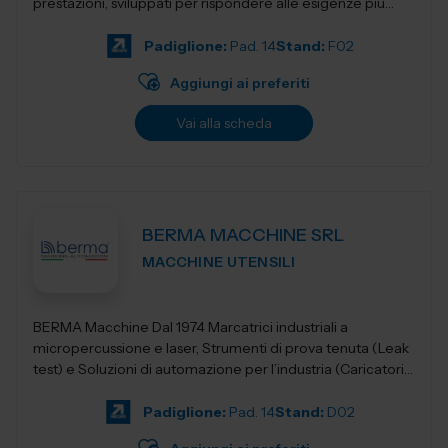
prestazioni, sviluppati per rispondere alle esigenze più
evolute dell&rs...
Padiglione:
Pad. 14
Stand:
F02
Aggiungi ai preferiti
Vai alla scheda
BERMA MACCHINE SRL
MACCHINE UTENSILI
BERMA Macchine Dal 1974 Marcatrici industriali a
micropercussione e laser, Strumenti di prova tenuta (Leak
test) e Soluzioni di automazione per l’industria (Caricatori,
nastri e robotica).
Padiglione:
Pad. 14
Stand:
D02