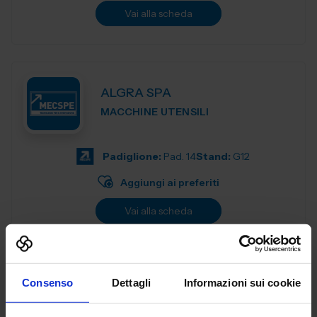
Vai alla scheda
ALGRA SPA
MACCHINE UTENSILI
Padiglione:
Pad. 14
Stand:
G12
Aggiungi ai preferiti
Vai alla scheda
Consenso
Dettagli
Informazioni sui cookie
ANCA ITALIA SRL
MACCHINE UTENSILI