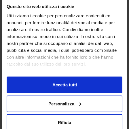
Questo sito web utilizza i cookie
Padiglione:
Pad. 14
Stand:
E31
Utilizziamo i cookie per personalizzare contenuti ed
annunci, per fornire funzionalità dei social media e per
Aggiungi ai preferiti
analizzare il nostro traffico. Condividiamo inoltre
informazioni sul modo in cui utilizza il nostro sito con i
Vai alla scheda
nostri partner che si occupano di analisi dei dati web,
pubblicità e social media, i quali potrebbero combinarle
con altre informazioni che ha fornito loro o che hanno
raccolto dal suo utilizzo dei loro servizi.
ANFIA
AUTOMAZIONE E ROBOTICA
ELETTRONICA ITALIA
Accetta tutti
Nata a Torino nel 1912, ANFIA - Associazione Nazionale
Filiera Industria Automobilistica, da oltre 110 anni ha
Personalizza
l’obiettivo di rappresentare gli interessi delle Associate nei
confronti delle isti...
Padiglione:
Pad. 28
Stand:
C24
Rifiuta