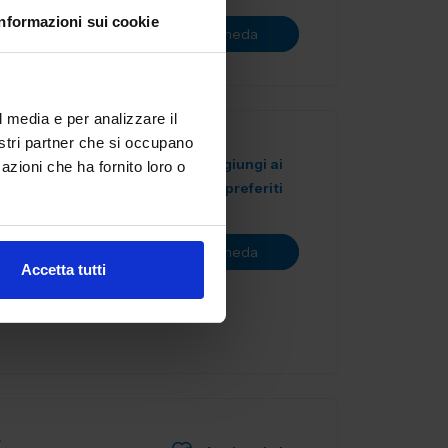
Informazioni sui cookie
Vai alla scheda
l media e per analizzare il
nostri partner che si occupano
Aggiungi ai
azioni che ha fornito loro o
A
preferiti
liera
i
Vai alla scheda
le isti...
Accetta tutti
L