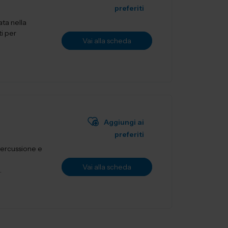
preferiti
ata nella
ti per
Vai alla scheda
Aggiungi ai
preferiti
percussione e
Vai alla scheda
.