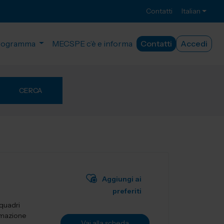
Contatti
Italian
rogramma
MECSPE c’è e informa
Contatti
Accedi
CERCA
Aggiungi ai
preferiti
 quadri
tomazione
Vai alla scheda