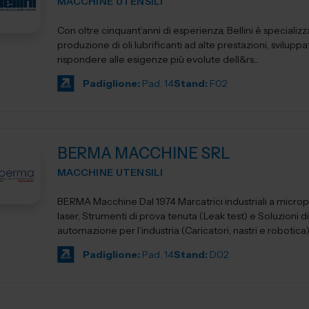
MACCHINE UTENSILI
Con oltre cinquant’anni di esperienza, Bellini è specializz
produzione di oli lubrificanti ad alte prestazioni, sviluppa
rispondere alle esigenze più evolute dell&rs...
Padiglione:
Pad. 14
Stand:
F02
BERMA MACCHINE SRL
MACCHINE UTENSILI
BERMA Macchine Dal 1974 Marcatrici industriali a micro
laser, Strumenti di prova tenuta (Leak test) e Soluzioni di
automazione per l’industria (Caricatori, nastri e robotica)
Padiglione:
Pad. 14
Stand:
D02