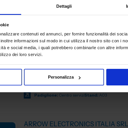
Padiglione:
Pad. 14
Stand:
E31
Dettagli
ookie
nalizzare contenuti ed annunci, per fornire funzionalità dei socia
ANFIA
inoltre informazioni sul modo in cui utilizza il nostro sito con i 
icità e social media, i quali potrebbero combinarle con altre inform
AUTOMAZIONE E ROBOTICA ELETTRONICA ITALI
lizzo dei loro servizi.
Nata a Torino nel 1912, ANFIA - Associazione Nazionale Fi
Industria Automobilistica, da oltre 110 anni ha l’obiettivo d
rappresentare gli interessi delle Associate nei confronti del
Personalizza
Padiglione:
Pad. 28
Stand:
C24
Padiglione:
Centro servizi
Stand:
A03
ARROW ELECTRONICS ITALIA SR