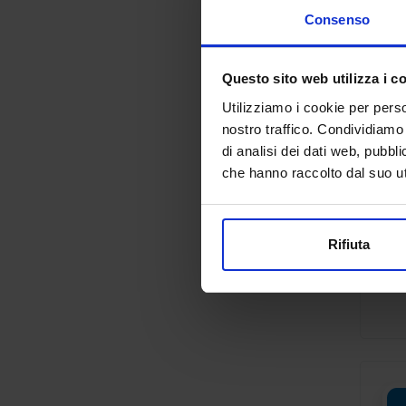
Consenso
Questo sito web utilizza i c
Utilizziamo i cookie per perso
nostro traffico. Condividiamo 
di analisi dei dati web, pubbl
che hanno raccolto dal suo uti
Rifiuta