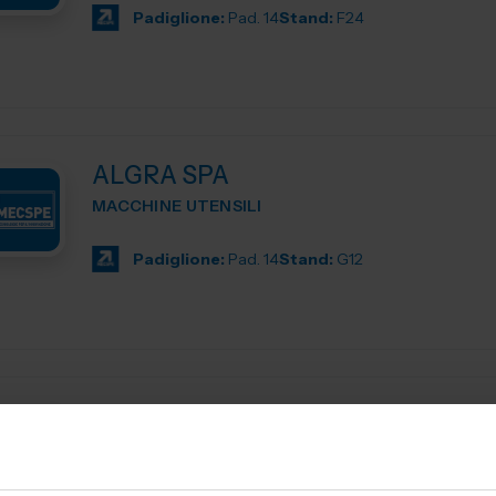
Padiglione:
Pad. 14
Stand:
F24
ALGRA SPA
MACCHINE UTENSILI
Padiglione:
Pad. 14
Stand:
G12
ANCA ITALIA SRL
MACCHINE UTENSILI