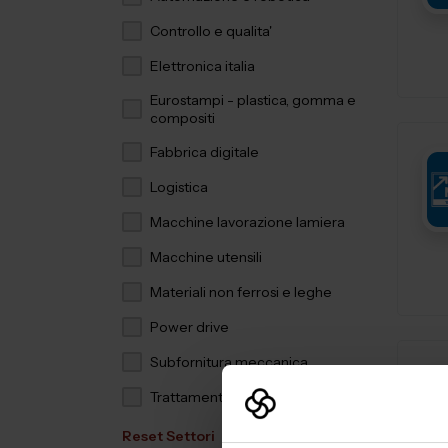
Controllo e qualita'
Elettronica italia
Eurostampi - plastica, gomma e
compositi
Fabbrica digitale
Logistica
Macchine lavorazione lamiera
Macchine utensili
Materiali non ferrosi e leghe
Power drive
Subfornitura meccanica
Trattamenti e finiture
Reset Settori