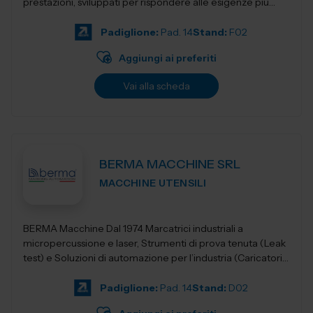
prestazioni, sviluppati per rispondere alle esigenze più
evolute dell&rs...
Padiglione:
Pad. 14
Stand:
F02
Aggiungi ai preferiti
Vai alla scheda
BERMA MACCHINE SRL
MACCHINE UTENSILI
BERMA Macchine Dal 1974 Marcatrici industriali a
micropercussione e laser, Strumenti di prova tenuta (Leak
test) e Soluzioni di automazione per l’industria (Caricatori,
nastri e robotica).
Padiglione:
Pad. 14
Stand:
D02