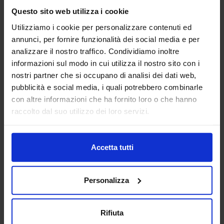
Questo sito web utilizza i cookie
Padiglione:
Pad. 14
Stand:
E31
Utilizziamo i cookie per personalizzare contenuti ed
annunci, per fornire funzionalità dei social media e per
Aggiungi ai preferiti
analizzare il nostro traffico. Condividiamo inoltre
informazioni sul modo in cui utilizza il nostro sito con i
Vai alla scheda
nostri partner che si occupano di analisi dei dati web,
pubblicità e social media, i quali potrebbero combinarle
con altre informazioni che ha fornito loro o che hanno
raccolto dal suo utilizzo dei loro servizi.
ANFIA
AUTOMAZIONE E ROBOTICA
ELETTRONICA ITALIA
Accetta tutti
Nata a Torino nel 1912, ANFIA - Associazione Nazionale
Filiera Industria Automobilistica, da oltre 110 anni ha
Personalizza
l’obiettivo di rappresentare gli interessi delle Associate nei
confronti delle isti...
Padiglione:
Pad. 28
Stand:
C24
Rifiuta