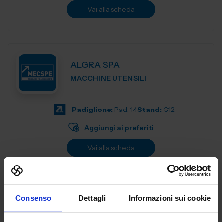
Vai alla scheda
ALGRA SPA
MACCHINE UTENSILI
Padiglione:
Pad. 14
Stand:
G12
Aggiungi ai preferiti
Vai alla scheda
Consenso
Dettagli
Informazioni sui cookie
ANCA ITALIA SRL
MACCHINE UTENSILI