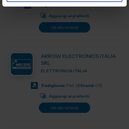
Padiglione:
Centro servizi
Stand:
A03
Aggiungi ai preferiti
Vai alla scheda
ARROW ELECTRONICS ITALIA
SRL
ELETTRONICA ITALIA
Padiglione:
Pad. 28
Stand:
C13
Aggiungi ai preferiti
Vai alla scheda