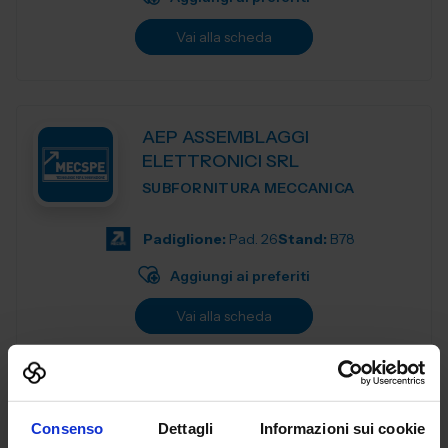
Vai alla scheda
AEP ASSEMBLAGGI
ELETTRONICI SRL
SUBFORNITURA MECCANICA
Padiglione:
Pad. 26
Stand:
B78
Aggiungi ai preferiti
Vai alla scheda
AERRELAB SRL
Consenso
Dettagli
Informazioni sui cookie