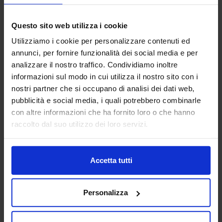
TRATTAMENTI E FINITURE
Questo sito web utilizza i cookie
Aerre Lab è un’azienda di alto artigianato tecnologico
Utilizziamo i cookie per personalizzare contenuti ed
partner qualificato per realtà dei settori moda, design,
annunci, per fornire funzionalità dei social media e per
automotive, meccanica, medicale e beni di consumo.
analizzare il nostro traffico. Condividiamo inoltre
Unendo tradizione...
informazioni sul modo in cui utilizza il nostro sito con i
Padiglione:
Pad. 22
Stand:
C13
nostri partner che si occupano di analisi dei dati web,
Aggiungi ai preferiti
pubblicità e social media, i quali potrebbero combinarle
con altre informazioni che ha fornito loro o che hanno
Vai alla scheda
raccolto dal suo utilizzo dei loro servizi.
Accetta tutti
AGENT321 SRL
SUBFORNITURA MECCANICA
Personalizza
Padiglione:
Pad. 26
Stand:
C99