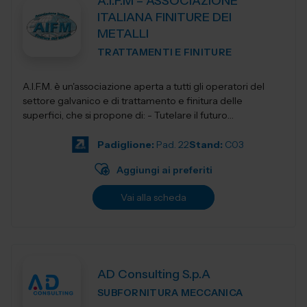
A.I.F.M – ASSOCIAZIONE
ITALIANA FINITURE DEI
METALLI
TRATTAMENTI E FINITURE
A.I.F.M. è un'associazione aperta a tutti gli operatori del
settore galvanico e di trattamento e finitura delle
superfici, che si propone di: - Tutelare il futuro
dell'Industria i...
Padiglione:
Pad. 22
Stand:
C03
Aggiungi ai preferiti
Vai alla scheda
AD Consulting S.p.A
SUBFORNITURA MECCANICA