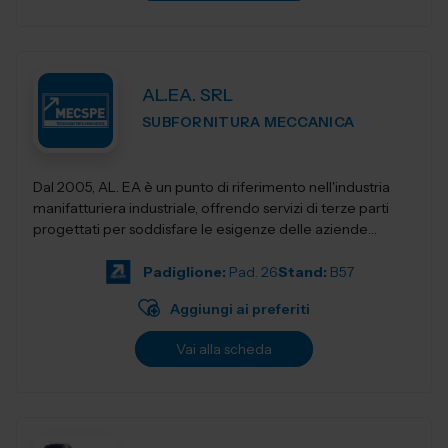
AL.EA. SRL
SUBFORNITURA MECCANICA
Dal 2005, AL. EA è un punto di riferimento nell'industria
manifatturiera industriale, offrendo servizi di terze parti
progettati per soddisfare le esigenze delle aziende
moderne. Con una f...
Padiglione:
Pad. 26
Stand:
B57
Aggiungi ai preferiti
Vai alla scheda