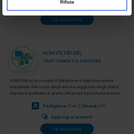
Rifiuta
Aggiungi ai preferiti
Vai alla scheda
AGM FILTRI SRL
TRATTAMENTI E FINITURE
AGM Filtri srl si occupa di filtrazione e depolverazione
industriale. Nel corso degli anni ha raggiunto degli ottimi
standard qualitativi e grazie alla propria produzione riesce
a mantenere prezzi co...
Padiglione:
Pad. 22
Stand:
A79
Aggiungi ai preferiti
Vai alla scheda