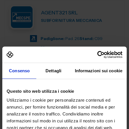
AGENT321 SRL
SUBFORNITURA MECCANICA
Padiglione:
Pad. 26
Stand:
C99
Aggiungi ai preferiti
Vai alla scheda
Consenso
Dettagli
Informazioni sui cookie
Questo sito web utilizza i cookie
AL.EA. SRL
Utilizziamo i cookie per personalizzare contenuti ed
SUBFORNITURA MECCANICA
annunci, per fornire funzionalità dei social media e per
analizzare il nostro traffico. Condividiamo inoltre
Dal 2005, AL. EA è un punto di riferimento nell'industria
informazioni sul modo in cui utilizza il nostro sito con i
manifatturiera industriale, offrendo servizi di terze parti
nostri partner che si occupano di analisi dei dati web,