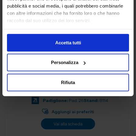
progettati per soddisfare le esigenze delle aziende
pubblicità e social media, i quali potrebbero combinarle
moderne. Con una f...
con altre informazioni che ha fornito loro o che hanno
Padiglione:
Pad. 26
Stand:
B57
raccolto dal suo utilizzo dei loro servizi.
Aggiungi ai preferiti
Vai alla scheda
Accetta tutti
Personalizza
ALEX SPA
MATERIALI NON FERROSI E LEGHE
Rifiuta
Padiglione:
Pad. 26
Stand:
B114
Aggiungi ai preferiti
Vai alla scheda