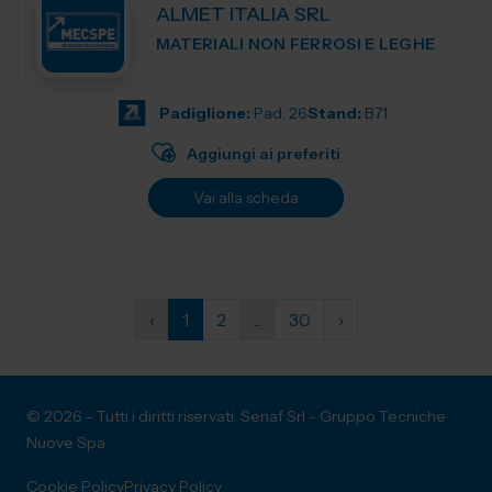
ALMET ITALIA SRL
MATERIALI NON FERROSI E LEGHE
Padiglione:
Pad. 26
Stand:
B71
Aggiungi ai preferiti
Vai alla scheda
‹
1
2
...
30
›
© 2026 - Tutti i diritti riservati. Senaf Srl - Gruppo Tecniche
Nuove Spa
Cookie Policy
Privacy Policy