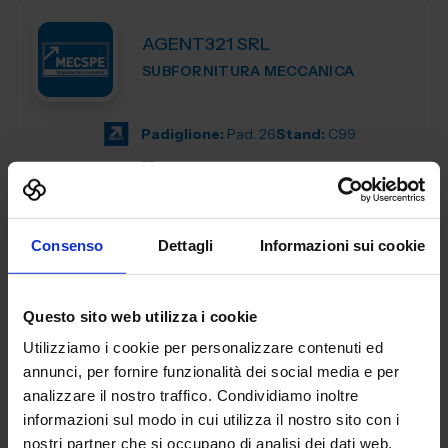
AGENT321 SRL
SUBFORNITURA MECCANICA
Padiglione:
Pad. 26
Stand:
C99
Aggiungi ai preferiti
Vai alla scheda
Consenso
Dettagli
Informazioni sui cookie
Questo sito web utilizza i cookie
AL.EA. SRL
Utilizziamo i cookie per personalizzare contenuti ed
SUBFORNITURA MECCANICA
annunci, per fornire funzionalità dei social media e per
analizzare il nostro traffico. Condividiamo inoltre
Dal 2005, AL. EA è un punto di riferimento nell'industria
informazioni sul modo in cui utilizza il nostro sito con i
manifatturiera industriale, offrendo servizi di terze parti
nostri partner che si occupano di analisi dei dati web,