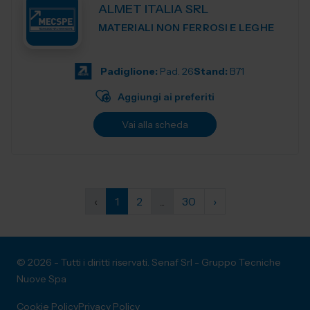
ALMET ITALIA SRL
MATERIALI NON FERROSI E LEGHE
Padiglione:
Pad. 26
Stand:
B71
Aggiungi ai preferiti
Vai alla scheda
‹
1
2
...
30
›
© 2026 - Tutti i diritti riservati. Senaf Srl - Gruppo Tecniche
Nuove Spa
Cookie Policy
Privacy Policy