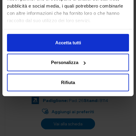
progettati per soddisfare le esigenze delle aziende
pubblicità e social media, i quali potrebbero combinarle
moderne. Con una f...
con altre informazioni che ha fornito loro o che hanno
Padiglione:
Pad. 26
Stand:
B57
raccolto dal suo utilizzo dei loro servizi.
Aggiungi ai preferiti
Vai alla scheda
Accetta tutti
Personalizza
ALEX SPA
MATERIALI NON FERROSI E LEGHE
Rifiuta
Padiglione:
Pad. 26
Stand:
B114
Aggiungi ai preferiti
Vai alla scheda