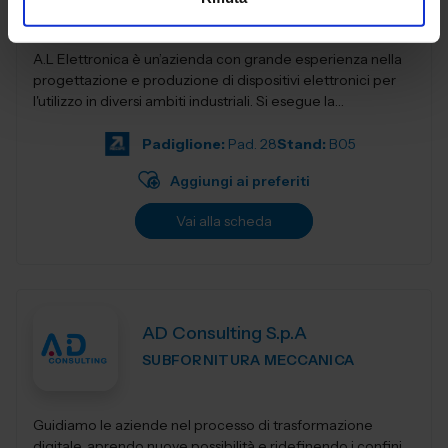
A.L Elettronica è un’azienda con grande esperienza nella
progettazione e produzione di dispositivi elettronici per
l'utilizzo in diversi ambiti industriali. Si esegue la
progettazio...
Padiglione:
Pad. 28
Stand:
B05
Aggiungi ai preferiti
Vai alla scheda
AD Consulting S.p.A
SUBFORNITURA MECCANICA
Guidiamo le aziende nel processo di trasformazione
digitale, aprendo nuove possibilità e ridefinendo i confini