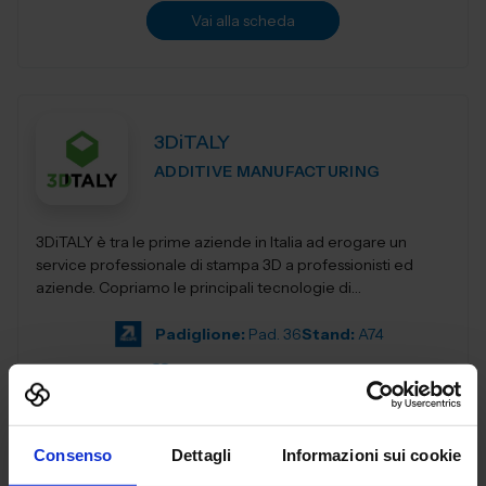
Vai alla scheda
3DiTALY
ADDITIVE MANUFACTURING
3DiTALY è tra le prime aziende in Italia ad erogare un
service professionale di stampa 3D a professionisti ed
aziende. Copriamo le principali tecnologie di
fabbricazione additiva, la stampa 3D...
Padiglione:
Pad. 36
Stand:
A74
Aggiungi ai preferiti
Vai alla scheda
Consenso
Dettagli
Informazioni sui cookie