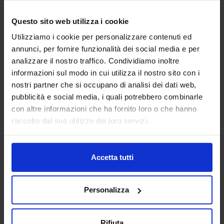
Questo sito web utilizza i cookie
3DZ S.P.A.
Utilizziamo i cookie per personalizzare contenuti ed
ADDITIVE MANUFACTURING
annunci, per fornire funzionalità dei social media e per
analizzare il nostro traffico. Condividiamo inoltre
3DZ spa è specializzata nell’introduzione della stampa 3D
informazioni sul modo in cui utilizza il nostro sito con i
nelle imprese e nella vendita dei più prestigiosi brand
nostri partner che si occupano di analisi dei dati web,
mondiali di stampanti con tecnologia a filamento, polvere,
pubblicità e social media, i quali potrebbero combinarle
resina,...
con altre informazioni che ha fornito loro o che hanno
Padiglione:
Pad. 36
Stand:
D64
raccolto dal suo utilizzo dei loro servizi.
Aggiungi ai preferiti
Vai alla scheda
Accetta tutti
Personalizza
A.L. ELETTRONICA SRL
ELETTRONICA ITALIA
Rifiuta