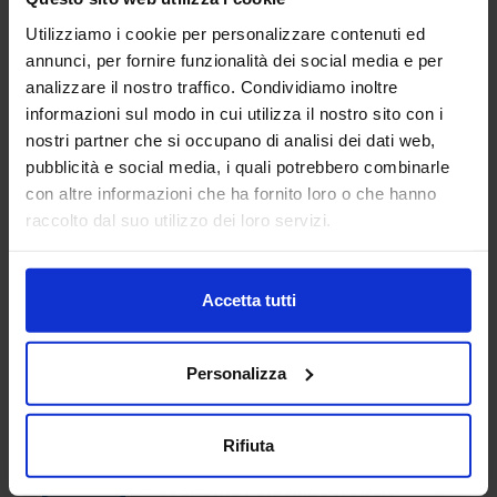
Utilizziamo i cookie per personalizzare contenuti ed
AD Consulting S.p.A
annunci, per fornire funzionalità dei social media e per
SUBFORNITURA MECCANICA
analizzare il nostro traffico. Condividiamo inoltre
informazioni sul modo in cui utilizza il nostro sito con i
nostri partner che si occupano di analisi dei dati web,
Guidiamo le aziende nel processo di trasformazione
pubblicità e social media, i quali potrebbero combinarle
digitale, aprendo nuove possibilità e ridefinendo i confini
con altre informazioni che ha fornito loro o che hanno
dell’innovazione. Mettiamo a tua disposizione oltre 20 anni
raccolto dal suo utilizzo dei loro servizi.
di esperienza nel sett...
Padiglione:
Pad. 26
Stand:
B29
Aggiungi ai preferiti
Accetta tutti
Vai alla scheda
Personalizza
Rifiuta
ADIATEK SRL
SUBFORNITURA MECCANICA