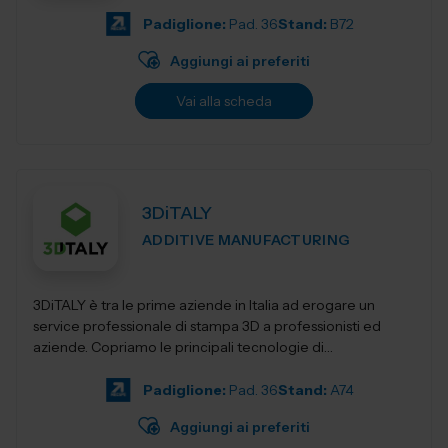
Padiglione:
Pad. 36
Stand:
B72
Aggiungi ai preferiti
Vai alla scheda
3DiTALY
ADDITIVE MANUFACTURING
3DiTALY è tra le prime aziende in Italia ad erogare un
service professionale di stampa 3D a professionisti ed
aziende. Copriamo le principali tecnologie di
fabbricazione additiva, la stampa 3D...
Padiglione:
Pad. 36
Stand:
A74
Aggiungi ai preferiti