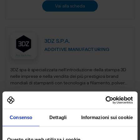
Vai alla scheda
3DZ S.P.A.
ADDITIVE MANUFACTURING
3DZ spa è specializzata nell’introduzione della stampa 3D
nelle imprese e nella vendita dei più prestigiosi brand
mondiali di stampanti con tecnologia a filamento, polvere,
resina,...
Padiglione:
Pad. 36
Stand:
D64
Aggiungi ai preferiti
Consenso
Dettagli
Informazioni sui cookie
Vai alla scheda
Questo sito web utilizza i cookie