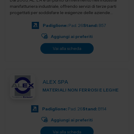
Dal 2005, AL. EA è un punto di riferimento nell'industria
manifatturiera industriale, offrendo servizi di terze parti
progettati per soddisfare le esigenze delle aziende
moderne. Con una f...
Padiglione:
Pad. 26
Stand:
B57
Aggiungi ai preferiti
Vai alla scheda
ALEX SPA
MATERIALI NON FERROSI E LEGHE
Padiglione:
Pad. 26
Stand:
B114
Aggiungi ai preferiti
Vai alla scheda