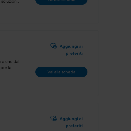
oluzioni...
Aggiungi ai
preferiti
are che dal
 per la
Vai alla scheda
Aggiungi ai
preferiti