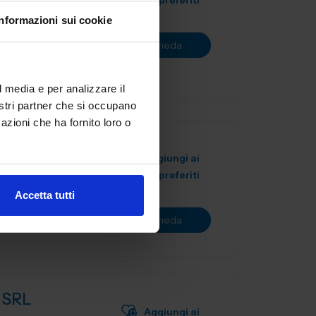
preferiti
tale,
Informazioni sui cookie
novazione.
Vai alla scheda
l sett...
l media e per analizzare il
nostri partner che si occupano
azioni che ha fornito loro o
Aggiungi ai
preferiti
Accetta tutti
Vai alla scheda
 SRL
Aggiungi ai