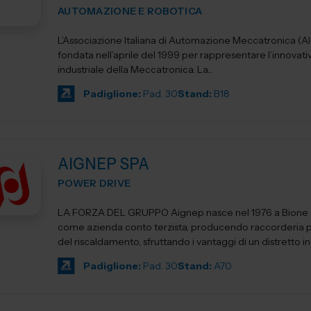
AUTOMAZIONE E ROBOTICA
L’Associazione Italiana di Automazione Meccatronica (A
fondata nell’aprile del 1999 per rappresentare l’innova
industriale della Meccatronica. La...
Padiglione:
Pad. 30
Stand:
B18
AIGNEP SPA
POWER DRIVE
LA FORZA DEL GRUPPO Aignep nasce nel 1976 a Bione (Brescia)
come azienda conto terzista, producendo raccorderia pe
del riscaldamento, sfruttando i vantaggi di un distretto indu
Padiglione:
Pad. 30
Stand:
A70