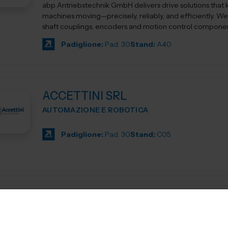
abp Antriebstechnik GmbH delivers drive solutions that
machines moving—precisely, reliably, and efficiently. We 
shaft couplings, encoders and motion control component
Padiglione:
Pad. 30
Stand:
A40
ACCETTINI SRL
AUTOMAZIONE E ROBOTICA
Padiglione:
Pad. 30
Stand:
C05
AD Consulting S.p.A
SUBFORNITURA MECCANICA