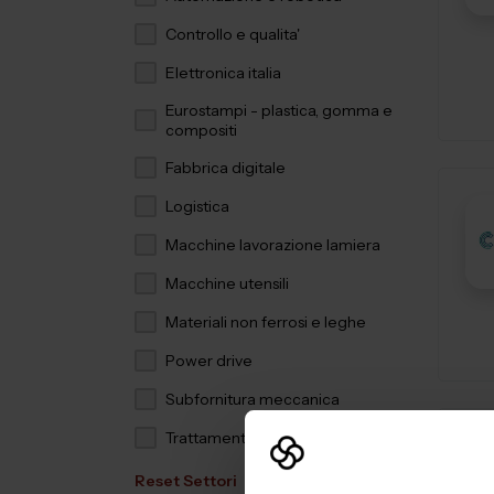
Controllo e qualita'
Elettronica italia
Eurostampi - plastica, gomma e
compositi
Fabbrica digitale
Logistica
Macchine lavorazione lamiera
Macchine utensili
Materiali non ferrosi e leghe
Power drive
Subfornitura meccanica
Trattamenti e finiture
Reset Settori