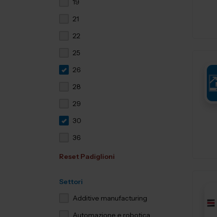
19
21
22
25
26
28
29
30
36
Reset Padiglioni
Settori
Additive manufacturing
Automazione e robotica