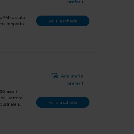
preferiti
IdAM) è stata
Vai alla scheda
tivo comparto
Aggiungi ai
preferiti
r il settore
Vai alla scheda
striale s...