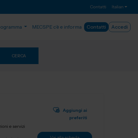
Contatti
Italian
rogramma
MECSPE c’è e informa
Contatti
Accedi
CERCA
Aggiungi ai
preferiti
ioni e servizi
Vai alla scheda