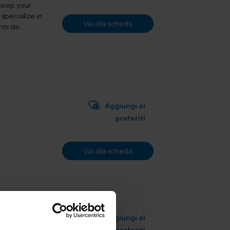
 keep your
specialize in
Vai alla scheda
s de...
Aggiungi ai
preferiti
Vai alla scheda
Aggiungi ai