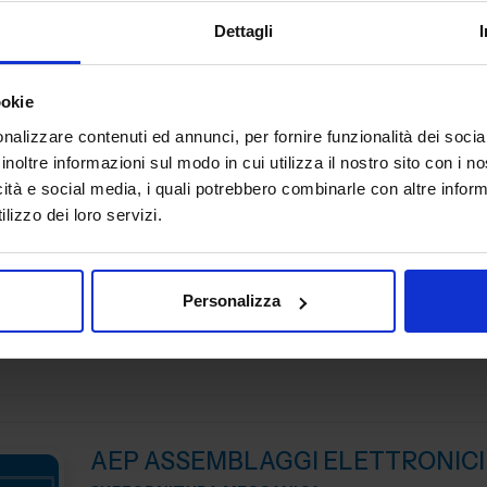
Guidiamo le aziende nel processo di trasformazione digi
Dettagli
aprendo nuove possibilità e ridefinendo i confini dell’in
Mettiamo a tua disposizione oltre 20 anni di esperienza ne
ookie
Padiglione:
Pad. 26
Stand:
B29
nalizzare contenuti ed annunci, per fornire funzionalità dei socia
inoltre informazioni sul modo in cui utilizza il nostro sito con i 
icità e social media, i quali potrebbero combinarle con altre inform
lizzo dei loro servizi.
ADIATEK SRL
SUBFORNITURA MECCANICA
Personalizza
Padiglione:
Pad. 26
Stand:
B127
AEP ASSEMBLAGGI ELETTRONICI