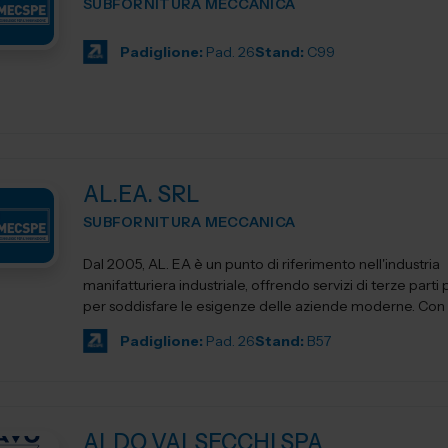
SUBFORNITURA MECCANICA
Padiglione:
Pad. 26
Stand:
C99
AL.EA. SRL
SUBFORNITURA MECCANICA
Dal 2005, AL. EA è un punto di riferimento nell'industria
manifatturiera industriale, offrendo servizi di terze parti
per soddisfare le esigenze delle aziende moderne. Con un
Padiglione:
Pad. 26
Stand:
B57
ALDO VALSECCHI SPA