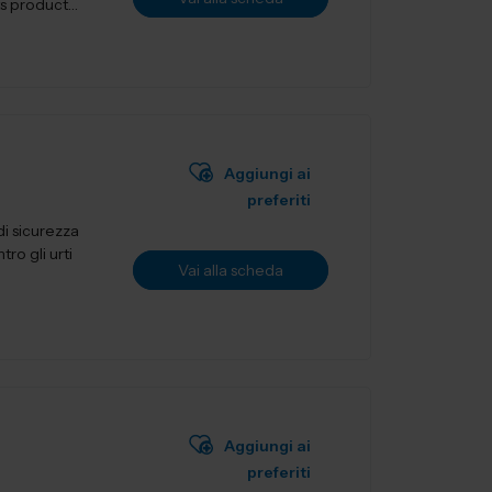
Aggiungi ai
preferiti
i sicurezza
ro gli urti
Vai alla scheda
Aggiungi ai
preferiti