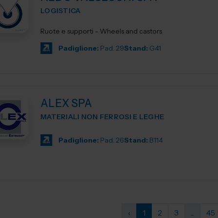
LOGISTICA
Ruote e supporti - Wheels and castors
Padiglione:
Pad. 29
Stand:
G41
ALEX SPA
MATERIALI NON FERROSI E LEGHE
Padiglione:
Pad. 26
Stand:
B114
‹
1
2
3
...
45