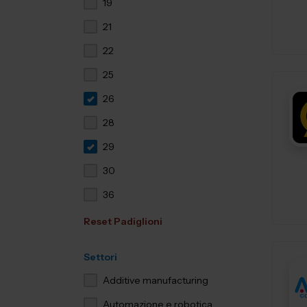
19
21
22
25
26
28
29
30
36
Reset Padiglioni
Settori
Additive manufacturing
Automazione e robotica