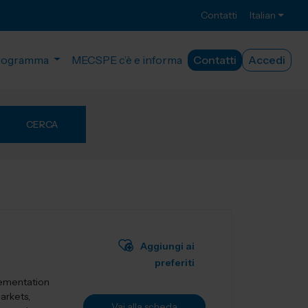
Contatti
Italian
rogramma
MECSPE c’è e informa
Contatti
Accedi
CERCA
Aggiungi ai
preferiti
lementation
markets,
Vai alla scheda