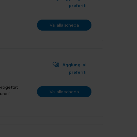
preferiti
Vai alla scheda
Aggiungi ai
preferiti
 progettati
Vai alla scheda
a f...