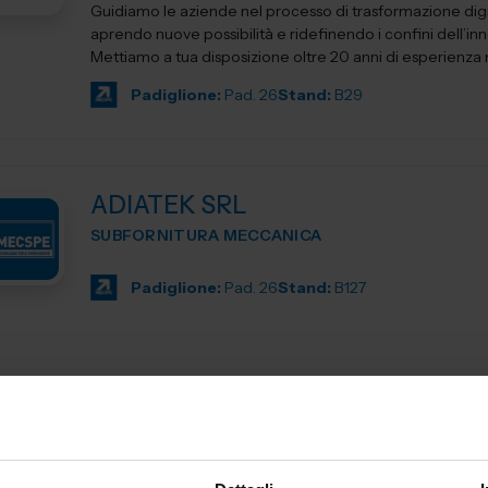
Guidiamo le aziende nel processo di trasformazione digi
aprendo nuove possibilità e ridefinendo i confini dell’in
Mettiamo a tua disposizione oltre 20 anni di esperienza ne
Padiglione:
Pad. 26
Stand:
B29
ADIATEK SRL
SUBFORNITURA MECCANICA
Padiglione:
Pad. 26
Stand:
B127
AEP ASSEMBLAGGI ELETTRONICI
SUBFORNITURA MECCANICA