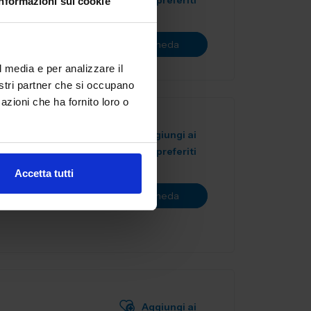
preferiti
Informazioni sui cookie
Vai alla scheda
l media e per analizzare il
nostri partner che si occupano
azioni che ha fornito loro o
Aggiungi ai
preferiti
a produzione
Accetta tutti
metri,
Vai alla scheda
arazion...
Aggiungi ai