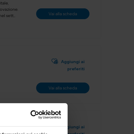
tale,
novazione.
Vai alla scheda
l sett...
Aggiungi ai
preferiti
Vai alla scheda
 SRL
Aggiungi ai