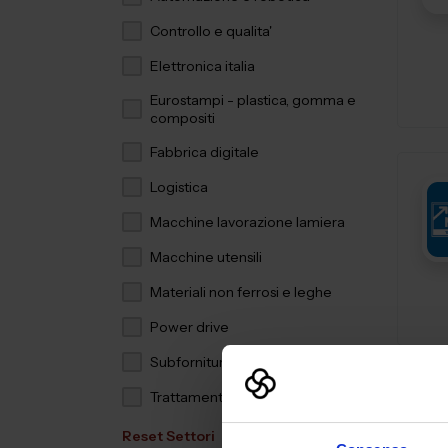
Controllo e qualita'
Elettronica italia
Eurostampi - plastica, gomma e
compositi
Fabbrica digitale
Logistica
Macchine lavorazione lamiera
Macchine utensili
Materiali non ferrosi e leghe
Power drive
Subfornitura meccanica
Trattamenti e finiture
Reset Settori