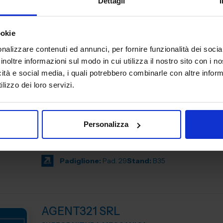
Dettagli
Padiglione:
Pad. 26
Stand:
B78
ookie
nalizzare contenuti ed annunci, per fornire funzionalità dei socia
inoltre informazioni sul modo in cui utilizza il nostro sito con i 
icità e social media, i quali potrebbero combinarle con altre inform
lizzo dei loro servizi.
AFFRI TESTING INSTRUMENTS
CONTROLLO E QUALITA'
AFFRI TESTING INSTRUMENTS Srl è leader globale nell
Personalizza
di strumenti per prove sui materiali, specializzata in duro
macchine per prove sui materiali, apparecchi per la prep
Padiglione:
Pad. 29
Stand:
B35
AGENT321 SRL