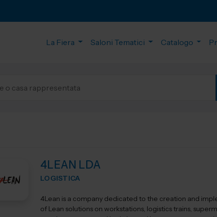
La Fiera
Saloni Tematici
Catalogo
P
4LEAN LDA
LOGISTICA
4Lean is a company dedicated to the creation and imp
of Lean solutions on workstations, logistics trains, super