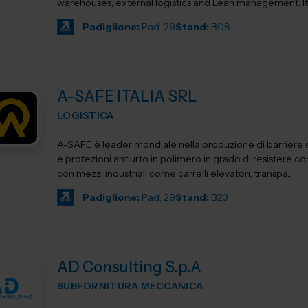
warehouses, external logistics and Lean management. Its product
ca...
Padiglione:
Pad. 29
Stand:
B08
A-SAFE ITALIA SRL
LOGISTICA
A-SAFE è leader mondiale nella produzione di barriere d
e protezioni antiurto in polimero in grado di resistere cont
con mezzi industriali come carrelli elevatori, transpa...
Padiglione:
Pad. 29
Stand:
B23
AD Consulting S.p.A
SUBFORNITURA MECCANICA