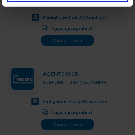
specializzata in durometri, macchine per prove sui
materiali, apparecchi per la preparazion...
Padiglione:
Pad. 29
Stand:
B35
Aggiungi ai preferiti
Vai alla scheda
AGENT321 SRL
SUBFORNITURA MECCANICA
Padiglione:
Pad. 26
Stand:
C99
Aggiungi ai preferiti
Vai alla scheda