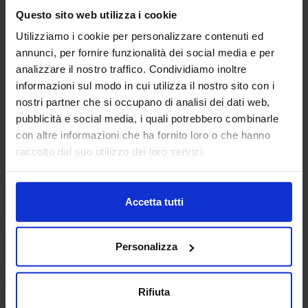
Questo sito web utilizza i cookie
AEP ASSEMBLAGGI
Utilizziamo i cookie per personalizzare contenuti ed
ELETTRONICI SRL
annunci, per fornire funzionalità dei social media e per
SUBFORNITURA MECCANICA
analizzare il nostro traffico. Condividiamo inoltre
informazioni sul modo in cui utilizza il nostro sito con i
Padiglione:
Pad. 26
Stand:
B78
nostri partner che si occupano di analisi dei dati web,
pubblicità e social media, i quali potrebbero combinarle
Aggiungi ai preferiti
con altre informazioni che ha fornito loro o che hanno
Vai alla scheda
raccolto dal suo utilizzo dei loro servizi.
Accetta tutti
AFFRI TESTING INSTRUMENTS
CONTROLLO E QUALITA'
Personalizza
AFFRI TESTING INSTRUMENTS Srl è leader globale nella
Rifiuta
produzione di strumenti per prove sui materiali,