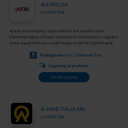
4LEAN LDA
LOGISTICA
4Lean is a company dedicated to the creation and
implementation of Lean solutions on workstations, logistics
trains, supermarkets, warehouses, external logistics and
Lean management. Its product ca...
Padiglione:
Pad. 29
Stand:
B08
Aggiungi ai preferiti
Vai alla scheda
A-SAFE ITALIA SRL
LOGISTICA