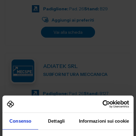
di esperienza nel sett...
Padiglione:
Pad. 26
Stand:
B29
Aggiungi ai preferiti
Vai alla scheda
ADIATEK SRL
SUBFORNITURA MECCANICA
Padiglione:
Pad. 26
Stand:
B127
Aggiungi ai preferiti
Vai alla scheda
Consenso
Dettagli
Informazioni sui cookie