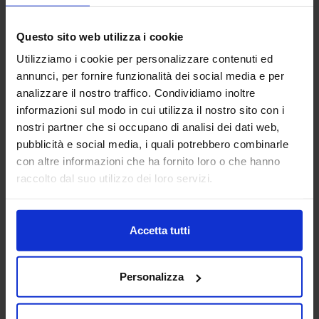
TRATTAMENTI E FINITURE
Questo sito web utilizza i cookie
Aerre Lab è un’azienda di alto artigianato tecnologico
Utilizziamo i cookie per personalizzare contenuti ed
partner qualificato per realtà dei settori moda, design,
annunci, per fornire funzionalità dei social media e per
automotive, meccanica, medicale e beni di consumo.
analizzare il nostro traffico. Condividiamo inoltre
Unendo tradizione...
informazioni sul modo in cui utilizza il nostro sito con i
Padiglione:
Pad. 22
Stand:
C13
nostri partner che si occupano di analisi dei dati web,
Aggiungi ai preferiti
pubblicità e social media, i quali potrebbero combinarle
con altre informazioni che ha fornito loro o che hanno
Vai alla scheda
raccolto dal suo utilizzo dei loro servizi.
Accetta tutti
AGENT321 SRL
SUBFORNITURA MECCANICA
Personalizza
Padiglione:
Pad. 26
Stand:
C99