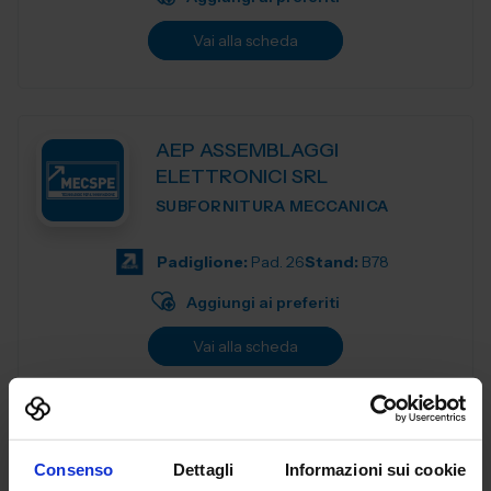
Vai alla scheda
AEP ASSEMBLAGGI
ELETTRONICI SRL
SUBFORNITURA MECCANICA
Padiglione:
Pad. 26
Stand:
B78
Aggiungi ai preferiti
Vai alla scheda
AERRELAB SRL
Consenso
Dettagli
Informazioni sui cookie