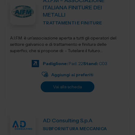
A.I.F.M – ASSOCIAZIONE
ITALIANA FINITURE DEI
METALLI
TRATTAMENTI E FINITURE
A.I.F.M. è un'associazione aperta a tutti gli operatori del
settore galvanico e di trattamento e finitura delle
superfici, che si propone di: - Tutelare il futuro
dell'Industria i...
Padiglione:
Pad. 22
Stand:
C03
Aggiungi ai preferiti
Vai alla scheda
AD Consulting S.p.A
SUBFORNITURA MECCANICA