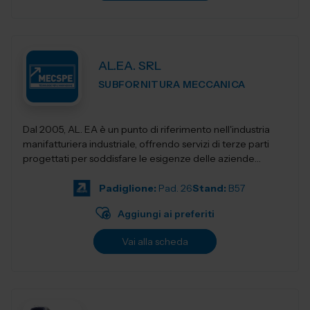
AL.EA. SRL
SUBFORNITURA MECCANICA
Dal 2005, AL. EA è un punto di riferimento nell'industria
manifatturiera industriale, offrendo servizi di terze parti
progettati per soddisfare le esigenze delle aziende
moderne. Con una f...
Padiglione:
Pad. 26
Stand:
B57
Aggiungi ai preferiti
Vai alla scheda