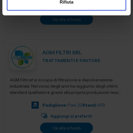
Rifiuta
Aggiungi ai preferiti
Vai alla scheda
AGM FILTRI SRL
TRATTAMENTI E FINITURE
AGM Filtri srl si occupa di filtrazione e depolverazione
industriale. Nel corso degli anni ha raggiunto degli ottimi
standard qualitativi e grazie alla propria produzione riesce
a mantenere prezzi co...
Padiglione:
Pad. 22
Stand:
A79
Aggiungi ai preferiti
Vai alla scheda