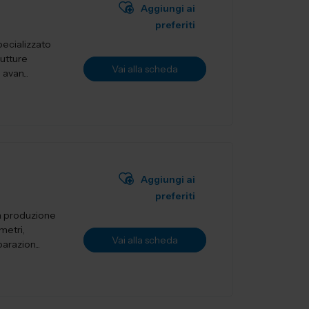
Aggiungi ai
preferiti
ecializzato
rutture
Vai alla scheda
avan...
Aggiungi ai
preferiti
a produzione
metri,
Vai alla scheda
arazion...