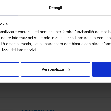
SUBFORNITURA MECCANICA
Dettagli
Guidiamo le aziende nel processo di trasformazione digi
aprendo nuove possibilità e ridefinendo i confini dell’in
ookie
Mettiamo a tua disposizione oltre 20 anni di esperienza ne
nalizzare contenuti ed annunci, per fornire funzionalità dei socia
Padiglione:
Pad. 26
Stand:
B29
inoltre informazioni sul modo in cui utilizza il nostro sito con i 
icità e social media, i quali potrebbero combinarle con altre inform
lizzo dei loro servizi.
Adacta S.p.A. - Società tra Professi
FABBRICA DIGITALE
Personalizza
Padiglione:
Pad. 21
Stand:
B68