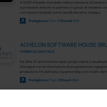
A-SAFE è leader mondiale nella produzione di barriere d
e protezioni antiurto in polimero in grado di resistere cont
con mezzi industriali come carrelli elevatori, transpa...
Padiglione:
Pad. 29
Stand:
B23
ACHELON SOFTWARE HOUSE SR
FABBRICA DIGITALE
Da oltre 20 anni Achelon aiuta i propri clienti a visualizza
interagire con le informazioni di progettazione, ingegne
produzione. Fin dall’inizio, la partnership con i nostri clienti
Padiglione:
Pad. 21
Stand:
B84
AD Consulting S.p.A