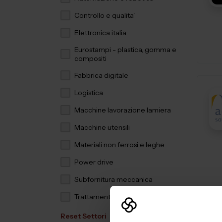
Controllo e qualita'
Elettronica italia
Eurostampi - plastica, gomma e
compositi
Fabbrica digitale
Logistica
Macchine lavorazione lamiera
Macchine utensili
Materiali non ferrosi e leghe
Power drive
Subfornitura meccanica
Trattamenti e finiture
Reset Settori