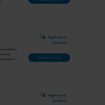
..
Aggiungi ai
preferiti
lementation
markets,
Vai alla scheda
Aggiungi ai
preferiti