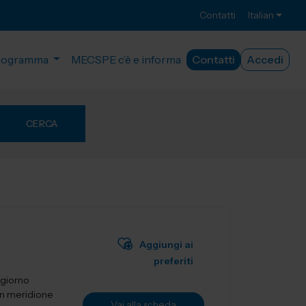
Contatti
Italian
rogramma
MECSPE c’è e informa
Contatti
Accedi
CERCA
Aggiungi ai
preferiti
 giorno
un meridione
Vai alla scheda