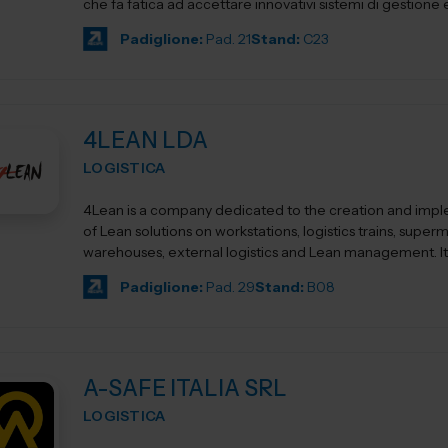
che fa fatica ad accettare innovativi sistemi di gestione e.
Padiglione:
Pad. 21
Stand:
C23
4LEAN LDA
LOGISTICA
4Lean is a company dedicated to the creation and imp
of Lean solutions on workstations, logistics trains, super
warehouses, external logistics and Lean management. Its product
ca...
Padiglione:
Pad. 29
Stand:
B08
A-SAFE ITALIA SRL
LOGISTICA