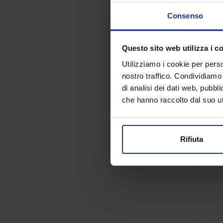
Consenso
Questo sito web utilizza i c
Utilizziamo i cookie per perso
nostro traffico. Condividiamo 
di analisi dei dati web, pubbl
che hanno raccolto dal suo uti
Rifiuta