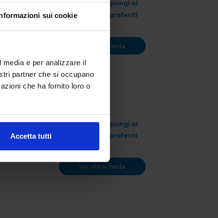
Aggiungi ai
preferiti
Informazioni sui cookie
tale,
novazione.
Vai alla scheda
l sett...
l media e per analizzare il
nostri partner che si occupano
azioni che ha fornito loro o
onisti
Aggiungi ai
preferiti
Accetta tutti
Vai alla scheda