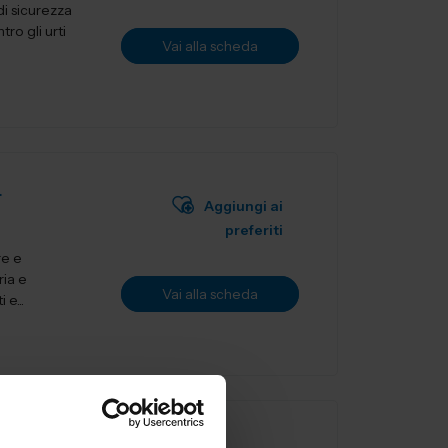
i sicurezza
ro gli urti
Vai alla scheda
L
Aggiungi ai
preferiti
re e
ria e
Vai alla scheda
 e...