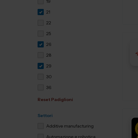
19
21
22
25
26
28
29
30
36
Reset Padiglioni
Settori
Additive manufacturing
Automazione e robotica