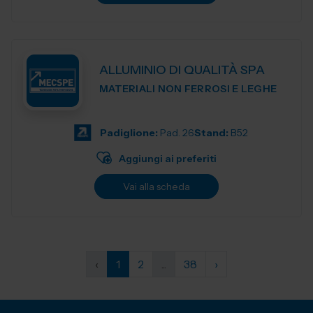
ALLUMINIO DI QUALITÀ SPA
MATERIALI NON FERROSI E LEGHE
Padiglione:
Pad. 26
Stand:
B52
Aggiungi ai preferiti
Vai alla scheda
‹
1
2
...
38
›