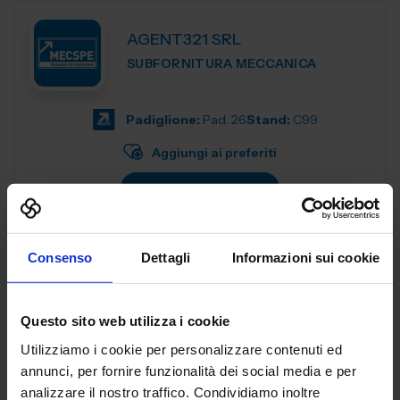
AGENT321 SRL
SUBFORNITURA MECCANICA
Padiglione:
Pad. 26
Stand:
C99
Aggiungi ai preferiti
Vai alla scheda
Consenso
Dettagli
Informazioni sui cookie
AGIE CHARMILLES
MACCHINE UTENSILI
Questo sito web utilizza i cookie
Utilizziamo i cookie per personalizzare contenuti ed
Benvenuti alla celebrazione del nostro 70° anniversario! In
annunci, per fornire funzionalità dei social media e per
qualità di pionieri nella produzione a elettroerosione,
analizzare il nostro traffico. Condividiamo inoltre