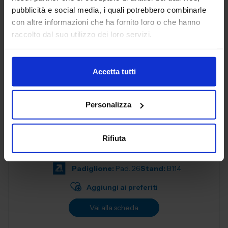
progettati per soddisfare le esigenze delle aziende
pubblicità e social media, i quali potrebbero combinarle
moderne. Con una f...
con altre informazioni che ha fornito loro o che hanno
Padiglione:
Pad. 26
Stand:
B57
raccolto dal suo utilizzo dei loro servizi.
Aggiungi ai preferiti
Vai alla scheda
Accetta tutti
Personalizza
ALEX SPA
MATERIALI NON FERROSI E LEGHE
Rifiuta
Padiglione:
Pad. 26
Stand:
B114
Aggiungi ai preferiti
Vai alla scheda