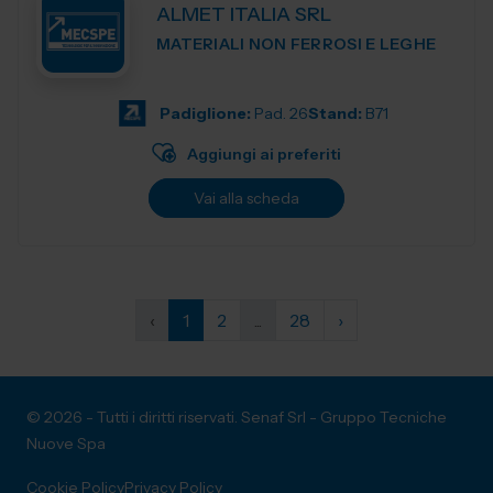
ALMET ITALIA SRL
MATERIALI NON FERROSI E LEGHE
Padiglione:
Pad. 26
Stand:
B71
Aggiungi ai preferiti
Vai alla scheda
‹
1
2
...
28
›
© 2026 - Tutti i diritti riservati. Senaf Srl - Gruppo Tecniche
Nuove Spa
Cookie Policy
Privacy Policy