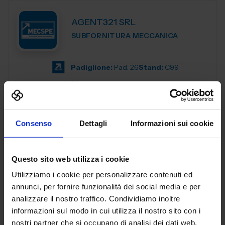
AGENT321 SRL
SUBFORNITURA MECCANICA
Padiglione:
Pad. 26
Stand:
C99
Aggiungi ai preferiti
Vai alla scheda
Consenso
Dettagli
Informazioni sui cookie
Questo sito web utilizza i cookie
AL.EA. SRL
Utilizziamo i cookie per personalizzare contenuti ed
SUBFORNITURA MECCANICA
annunci, per fornire funzionalità dei social media e per
analizzare il nostro traffico. Condividiamo inoltre
Dal 2005, AL. EA è un punto di riferimento nell'industria
informazioni sul modo in cui utilizza il nostro sito con i
manifatturiera industriale, offrendo servizi di terze parti
nostri partner che si occupano di analisi dei dati web,