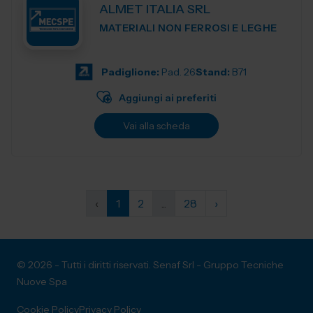
ALMET ITALIA SRL
MATERIALI NON FERROSI E LEGHE
Padiglione:
Pad. 26
Stand:
B71
Aggiungi ai preferiti
Vai alla scheda
‹
1
2
...
28
›
© 2026 - Tutti i diritti riservati. Senaf Srl - Gruppo Tecniche
Nuove Spa
Cookie Policy
Privacy Policy