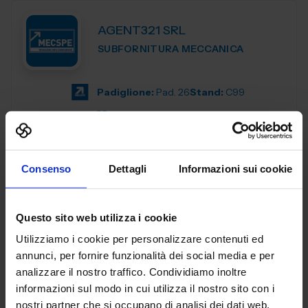
AGENT321 SRL
SUBFORNITURA MECCANICA
Padiglione:
Pad. 26
Stand:
C99
Aggiungi ai preferiti
Vai alla scheda
Consenso
Dettagli
Informazioni sui cookie
Questo sito web utilizza i cookie
AL.EA. SRL
Utilizziamo i cookie per personalizzare contenuti ed
SUBFORNITURA MECCANICA
annunci, per fornire funzionalità dei social media e per
analizzare il nostro traffico. Condividiamo inoltre
Dal 2005, AL. EA è un punto di riferimento nell'industria
informazioni sul modo in cui utilizza il nostro sito con i
manifatturiera industriale, offrendo servizi di terze parti
nostri partner che si occupano di analisi dei dati web,