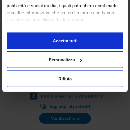
progettati per soddisfare le esigenze delle aziende
pubblicità e social media, i quali potrebbero combinarle
moderne. Con una f...
con altre informazioni che ha fornito loro o che hanno
Padiglione:
Pad. 26
Stand:
B57
raccolto dal suo utilizzo dei loro servizi.
Aggiungi ai preferiti
Vai alla scheda
Accetta tutti
Personalizza
ALEX SPA
MATERIALI NON FERROSI E LEGHE
Rifiuta
Padiglione:
Pad. 26
Stand:
B114
Aggiungi ai preferiti
Vai alla scheda