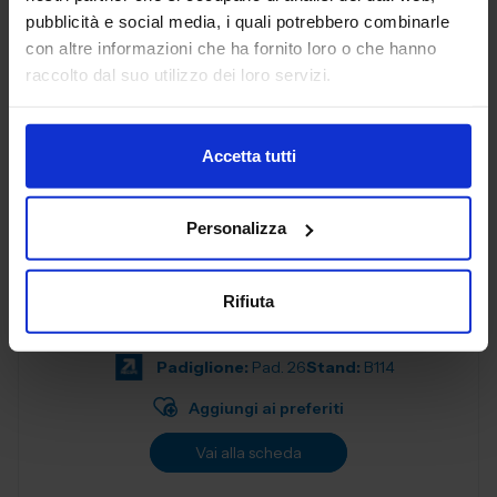
progettati per soddisfare le esigenze delle aziende
pubblicità e social media, i quali potrebbero combinarle
moderne. Con una f...
con altre informazioni che ha fornito loro o che hanno
Padiglione:
Pad. 26
Stand:
B57
raccolto dal suo utilizzo dei loro servizi.
Aggiungi ai preferiti
Vai alla scheda
Accetta tutti
Personalizza
ALEX SPA
MATERIALI NON FERROSI E LEGHE
Rifiuta
Padiglione:
Pad. 26
Stand:
B114
Aggiungi ai preferiti
Vai alla scheda