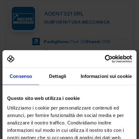
AGENT321 SRL
SUBFORNITURA MECCANICA
Padiglione:
Pad. 26
Stand:
C99
Aggiungi ai preferiti
Vai alla scheda
Consenso
Dettagli
Informazioni sui cookie
Questo sito web utilizza i cookie
AL.EA. SRL
Utilizziamo i cookie per personalizzare contenuti ed
SUBFORNITURA MECCANICA
annunci, per fornire funzionalità dei social media e per
analizzare il nostro traffico. Condividiamo inoltre
Dal 2005, AL. EA è un punto di riferimento nell'industria
informazioni sul modo in cui utilizza il nostro sito con i
manifatturiera industriale, offrendo servizi di terze parti
nostri partner che si occupano di analisi dei dati web,