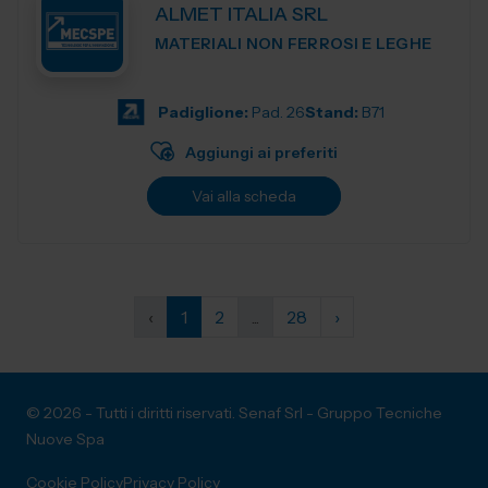
ALMET ITALIA SRL
MATERIALI NON FERROSI E LEGHE
Padiglione:
Pad. 26
Stand:
B71
Aggiungi ai preferiti
Vai alla scheda
‹
1
2
...
28
›
© 2026 - Tutti i diritti riservati. Senaf Srl - Gruppo Tecniche
Nuove Spa
Cookie Policy
Privacy Policy