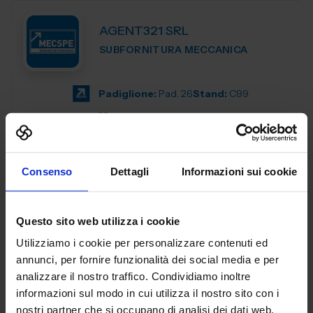
AGENT321 SRL
SUBFORNITURA MECCANICA
Padiglione:
Pad. 26
Stand:
C99
Aggiungi ai preferiti
Vai alla scheda
Consenso
Dettagli
Informazioni sui cookie
Questo sito web utilizza i cookie
AL.EA. SRL
Utilizziamo i cookie per personalizzare contenuti ed
SUBFORNITURA MECCANICA
annunci, per fornire funzionalità dei social media e per
analizzare il nostro traffico. Condividiamo inoltre
Dal 2005, AL. EA è un punto di riferimento nell'industria
informazioni sul modo in cui utilizza il nostro sito con i
manifatturiera industriale, offrendo servizi di terze parti
nostri partner che si occupano di analisi dei dati web,