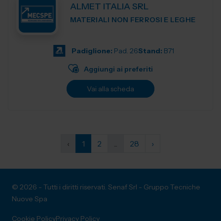
ALMET ITALIA SRL
MATERIALI NON FERROSI E LEGHE
Padiglione:
Pad. 26
Stand:
B71
Aggiungi ai preferiti
Vai alla scheda
‹
1
2
...
28
›
© 2026 - Tutti i diritti riservati. Senaf Srl - Gruppo Tecniche
Nuove Spa
Cookie Policy
Privacy Policy