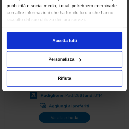
progettati per soddisfare le esigenze delle aziende
pubblicità e social media, i quali potrebbero combinarle
moderne. Con una f...
con altre informazioni che ha fornito loro o che hanno
Padiglione:
Pad. 26
Stand:
B57
raccolto dal suo utilizzo dei loro servizi.
Aggiungi ai preferiti
Vai alla scheda
Accetta tutti
Personalizza
ALEX SPA
MATERIALI NON FERROSI E LEGHE
Rifiuta
Padiglione:
Pad. 26
Stand:
B114
Aggiungi ai preferiti
Vai alla scheda